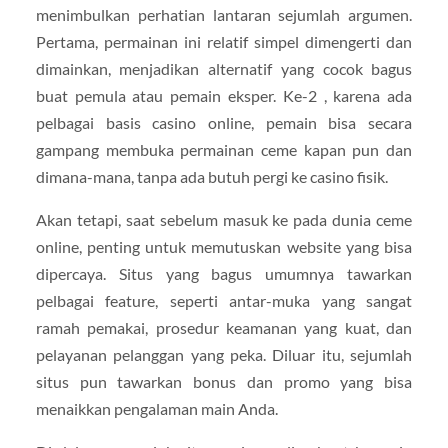
menimbulkan perhatian lantaran sejumlah argumen.
Pertama, permainan ini relatif simpel dimengerti dan
dimainkan, menjadikan alternatif yang cocok bagus
buat pemula atau pemain eksper. Ke-2 , karena ada
pelbagai basis casino online, pemain bisa secara
gampang membuka permainan ceme kapan pun dan
dimana-mana, tanpa ada butuh pergi ke casino fisik.
Akan tetapi, saat sebelum masuk ke pada dunia ceme
online, penting untuk memutuskan website yang bisa
dipercaya. Situs yang bagus umumnya tawarkan
pelbagai feature, seperti antar-muka yang sangat
ramah pemakai, prosedur keamanan yang kuat, dan
pelayanan pelanggan yang peka. Diluar itu, sejumlah
situs pun tawarkan bonus dan promo yang bisa
menaikkan pengalaman main Anda.