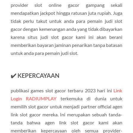
provider slot online gacor gampang sekali
mendapatkan jackpot hingga ratusan juta rupiah. Juga
tidak perlu takut untuk anda para pemain judi slot
gacor dengan kemenangan anda yang tidak dibayarkan
karena situs judi slot gacor kami ini akan berani
memberikan bayaran jaminan penarikan tanpa batasan
untuk anda para pemain judi slot.
✔️ KEPERCAYAAN
publikasi games slot gacor terbaru 2023 hari ini
Link
Login RADIUMPLAY
terkemuka di dunia untuk
memilih slot gacor untuk menjadi partner official agen
link slot gacor mereka. Ini merupakan sebuah tanda-
tanda bahwa agen link slot gacor kami akan
memberikan kepercayaan oleh semua provider-