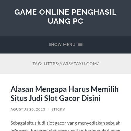
GAME ONLINE PENGHASIL
UANG PC
SHOW MENU
TAG:
HTTPS://WISATAYU.COM/
Alasan Mengapa Harus Memilih
Situs Judi Slot Gacor Disini
AGUSTUS 26, 2023
/
STICKY
Sebagai situs judi slot gacor yang menyediakan sebuah
informasi bocoran slot gacor setiap harinya dari agen