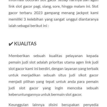
link slot gacor pagi, siang, sore, hingga malam ini. Slot
gacor terbaru 2023 gampang menang jackpot kami
memiliki 3 kelebihan yang sangat unggul diantaranya
ialah sebagai berikut ini :
✔️ KUALITAS
Memberikan sebuah kualitas pelayanan kepada
pemain judi slot adalah prioritas utama agen link judi
slot gacor kami ini berdiri, dengan layanan yang terbaik
untuk menjadikan sebuah situs judi slkot gacor
menjadi pilihan yang tepat untuk anda para pemain
judi slot gacor yang ingin mencoba sebuah
keberuntungannya untuk bermain slot gacor.
Keunggulan lainnya disini berupakan penyedia