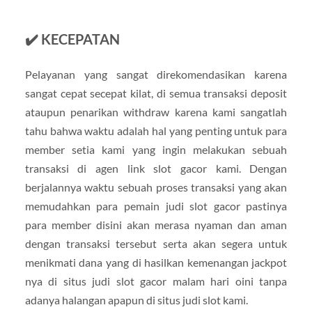
✔️ KECEPATAN
Pelayanan yang sangat direkomendasikan karena
sangat cepat secepat kilat, di semua transaksi deposit
ataupun penarikan withdraw karena kami sangatlah
tahu bahwa waktu adalah hal yang penting untuk para
member setia kami yang ingin melakukan sebuah
transaksi di agen link slot gacor kami. Dengan
berjalannya waktu sebuah proses transaksi yang akan
memudahkan para pemain judi slot gacor pastinya
para member disini akan merasa nyaman dan aman
dengan transaksi tersebut serta akan segera untuk
menikmati dana yang di hasilkan kemenangan jackpot
nya di situs judi slot gacor malam hari oini tanpa
adanya halangan apapun di situs judi slot kami.