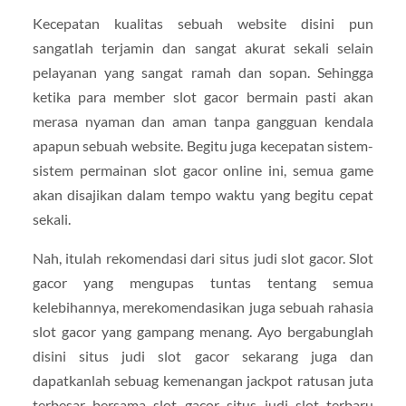
Kecepatan kualitas sebuah website disini pun
sangatlah terjamin dan sangat akurat sekali selain
pelayanan yang sangat ramah dan sopan. Sehingga
ketika para member slot gacor bermain pasti akan
merasa nyaman dan aman tanpa gangguan kendala
apapun sebuah website. Begitu juga kecepatan sistem-
sistem permainan slot gacor online ini, semua game
akan disajikan dalam tempo waktu yang begitu cepat
sekali.
Nah, itulah rekomendasi dari situs judi slot gacor. Slot
gacor yang mengupas tuntas tentang semua
kelebihannya, merekomendasikan juga sebuah rahasia
slot gacor yang gampang menang. Ayo bergabunglah
disini situs judi slot gacor sekarang juga dan
dapatkanlah sebuag kemenangan jackpot ratusan juta
terbesar bersama slot gacor situs judi slot terbaru