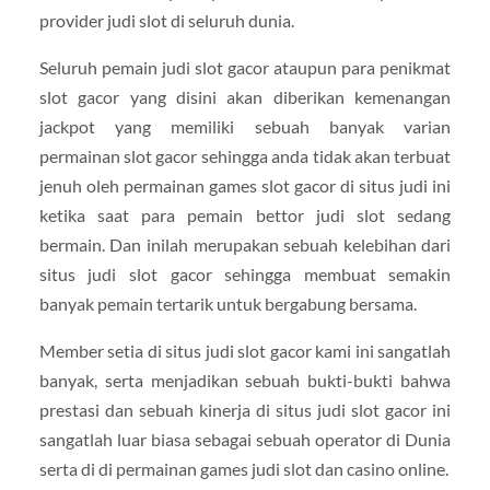
provider judi slot di seluruh dunia.
Seluruh pemain judi slot gacor ataupun para penikmat
slot gacor yang disini akan diberikan kemenangan
jackpot yang memiliki sebuah banyak varian
permainan slot gacor sehingga anda tidak akan terbuat
jenuh oleh permainan games slot gacor di situs judi ini
ketika saat para pemain bettor judi slot sedang
bermain. Dan inilah merupakan sebuah kelebihan dari
situs judi slot gacor sehingga membuat semakin
banyak pemain tertarik untuk bergabung bersama.
Member setia di situs judi slot gacor kami ini sangatlah
banyak, serta menjadikan sebuah bukti-bukti bahwa
prestasi dan sebuah kinerja di situs judi slot gacor ini
sangatlah luar biasa sebagai sebuah operator di Dunia
serta di di permainan games judi slot dan casino online.