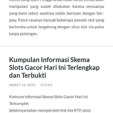
manipulasi yang sudah dilakukan karena semuanya
yang kami sebut awalnya selalu bermain dengan fair-
play. Patut rasanya banyak beberapa pemain slot yang
berlomba untuk tergabung dengan situs slot via pulsa
tanpa potongan.
Kumpulan Informasi Skema
Slots Gacor Hari Ini Terlengkap
dan Terbukti
MARET 14, 2023
/
STICKY
Komune Informasi Skema Slots Gacor Hari Ini
Terkomplet
Selainnya kalian memperoleh link live RTP, slots