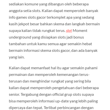
sediakan komune yang dibangun oleh beberapa
anggota setia slots. Kalian dapat memperoleh banyak
info games slots gacor terkomplet apa yang sedang
kasih jekpot besar bahkan skema dan langkah bermain
supaya kalian tidak rungkat terus.
slot
Moment
underground yang disiapkan slots jadi bonus
tambahan untuk kamu semua agar semakin hebat
bermain informasi skema slots gacor, dan ada banyak
yang lain.
Kalian dapat memanfaat hal itu agar semakin pahami
permainan dan memperoleh kemenangan terus-
terusan dan menghindar rungkat yang sering bila
kalian dapat memperoleh pengetahuan dari beberapa
senior. Tergabung dengan official grup slots supaya
bisa memperoleh informasi up-date yang lebih paling
dipercaya dan tepat. Terlibat perbincangan dengan