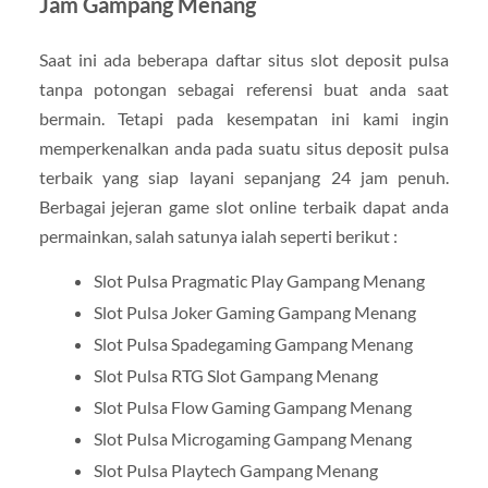
Jam Gampang Menang
Saat ini ada beberapa daftar situs slot deposit pulsa
tanpa potongan sebagai referensi buat anda saat
bermain. Tetapi pada kesempatan ini kami ingin
memperkenalkan anda pada suatu situs deposit pulsa
terbaik yang siap layani sepanjang 24 jam penuh.
Berbagai jejeran game slot online terbaik dapat anda
permainkan, salah satunya ialah seperti berikut :
Slot Pulsa Pragmatic Play Gampang Menang
Slot Pulsa Joker Gaming Gampang Menang
Slot Pulsa Spadegaming Gampang Menang
Slot Pulsa RTG Slot Gampang Menang
Slot Pulsa Flow Gaming Gampang Menang
Slot Pulsa Microgaming Gampang Menang
Slot Pulsa Playtech Gampang Menang