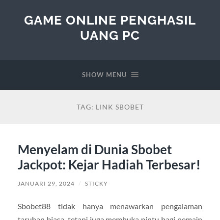
GAME ONLINE PENGHASIL
UANG PC
SHOW MENU
TAG:
LINK SBOBET
Menyelam di Dunia Sbobet
Jackpot: Kejar Hadiah Terbesar!
JANUARI 29, 2024
/
STICKY
Sbobet88 tidak hanya menawarkan pengalaman
taruhan biasa, tetapi juga membuka pintu bagi pemain