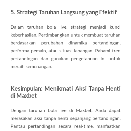
5. Strategi Taruhan Langsung yang Efektif
Dalam taruhan bola live, strategi menjadi kunci
keberhasilan. Pertimbangkan untuk membuat taruhan
berdasarkan perubahan dinamika pertandingan,
performa pemain, atau situasi lapangan. Pahami tren
pertandingan dan gunakan pengetahuan ini untuk
meraih kemenangan.
Kesimpulan: Menikmati Aksi Tanpa Henti
di Maxbet
Dengan taruhan bola live di Maxbet, Anda dapat
merasakan aksi tanpa henti sepanjang pertandingan.
Pantau pertandingan secara real-time, manfaatkan