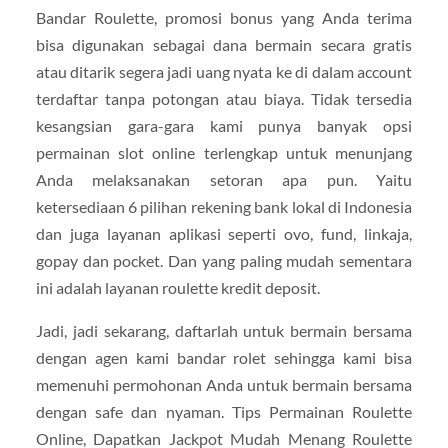
Bandar Roulette, promosi bonus yang Anda terima
bisa digunakan sebagai dana bermain secara gratis
atau ditarik segera jadi uang nyata ke di dalam account
terdaftar tanpa potongan atau biaya. Tidak tersedia
kesangsian gara-gara kami punya banyak opsi
permainan slot online terlengkap untuk menunjang
Anda melaksanakan setoran apa pun. Yaitu
ketersediaan 6 pilihan rekening bank lokal di Indonesia
dan juga layanan aplikasi seperti ovo, fund, linkaja,
gopay dan pocket. Dan yang paling mudah sementara
ini adalah layanan roulette kredit deposit.
Jadi, jadi sekarang, daftarlah untuk bermain bersama
dengan agen kami bandar rolet sehingga kami bisa
memenuhi permohonan Anda untuk bermain bersama
dengan safe dan nyaman. Tips Permainan Roulette
Online, Dapatkan Jackpot Mudah Menang Roulette