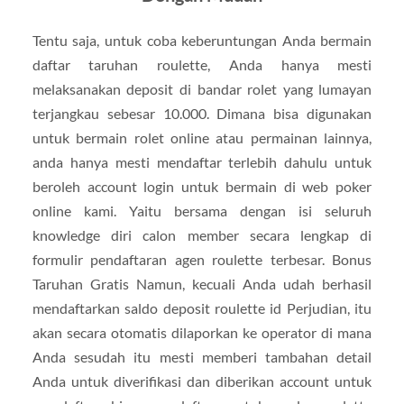
Tentu saja, untuk coba keberuntungan Anda bermain
daftar taruhan roulette, Anda hanya mesti
melaksanakan deposit di bandar rolet yang lumayan
terjangkau sebesar 10.000. Dimana bisa digunakan
untuk bermain rolet online atau permainan lainnya,
anda hanya mesti mendaftar terlebih dahulu untuk
beroleh account login untuk bermain di web poker
online kami. Yaitu bersama dengan isi seluruh
knowledge diri calon member secara lengkap di
formulir pendaftaran agen roulette terbesar. Bonus
Taruhan Gratis Namun, kecuali Anda udah berhasil
mendaftarkan saldo deposit roulette id Perjudian, itu
akan secara otomatis dilaporkan ke operator di mana
Anda sesudah itu mesti memberi tambahan detail
Anda untuk diverifikasi dan diberikan account untuk