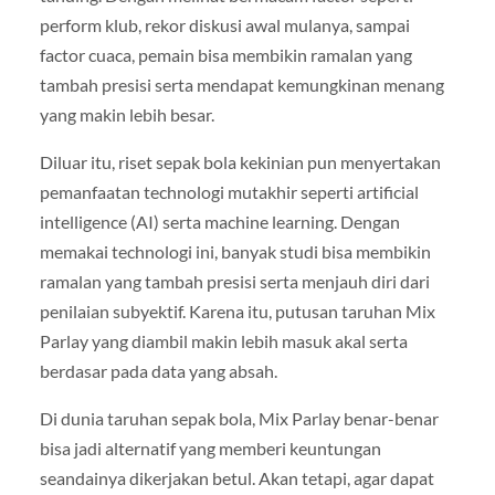
perform klub, rekor diskusi awal mulanya, sampai
factor cuaca, pemain bisa membikin ramalan yang
tambah presisi serta mendapat kemungkinan menang
yang makin lebih besar.
Diluar itu, riset sepak bola kekinian pun menyertakan
pemanfaatan technologi mutakhir seperti artificial
intelligence (AI) serta machine learning. Dengan
memakai technologi ini, banyak studi bisa membikin
ramalan yang tambah presisi serta menjauh diri dari
penilaian subyektif. Karena itu, putusan taruhan Mix
Parlay yang diambil makin lebih masuk akal serta
berdasar pada data yang absah.
Di dunia taruhan sepak bola, Mix Parlay benar-benar
bisa jadi alternatif yang memberi keuntungan
seandainya dikerjakan betul. Akan tetapi, agar dapat