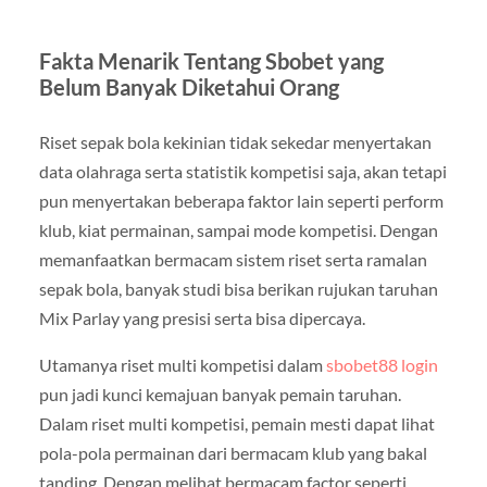
Fakta Menarik Tentang Sbobet yang
Belum Banyak Diketahui Orang
Riset sepak bola kekinian tidak sekedar menyertakan
data olahraga serta statistik kompetisi saja, akan tetapi
pun menyertakan beberapa faktor lain seperti perform
klub, kiat permainan, sampai mode kompetisi. Dengan
memanfaatkan bermacam sistem riset serta ramalan
sepak bola, banyak studi bisa berikan rujukan taruhan
Mix Parlay yang presisi serta bisa dipercaya.
Utamanya riset multi kompetisi dalam
sbobet88 login
pun jadi kunci kemajuan banyak pemain taruhan.
Dalam riset multi kompetisi, pemain mesti dapat lihat
pola-pola permainan dari bermacam klub yang bakal
tanding. Dengan melihat bermacam factor seperti