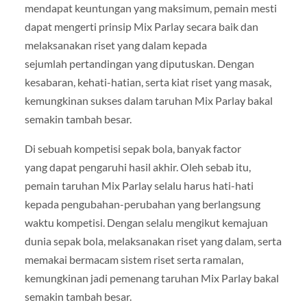
mendapat keuntungan yang maksimum, pemain mesti
dapat mengerti prinsip Mix Parlay secara baik dan
melaksanakan riset yang dalam kepada
sejumlah pertandingan yang diputuskan. Dengan
kesabaran, kehati-hatian, serta kiat riset yang masak,
kemungkinan sukses dalam taruhan Mix Parlay bakal
semakin tambah besar.
Di sebuah kompetisi sepak bola, banyak factor
yang dapat pengaruhi hasil akhir. Oleh sebab itu,
pemain taruhan Mix Parlay selalu harus hati-hati
kepada pengubahan-perubahan yang berlangsung
waktu kompetisi. Dengan selalu mengikut kemajuan
dunia sepak bola, melaksanakan riset yang dalam, serta
memakai bermacam sistem riset serta ramalan,
kemungkinan jadi pemenang taruhan Mix Parlay bakal
semakin tambah besar.