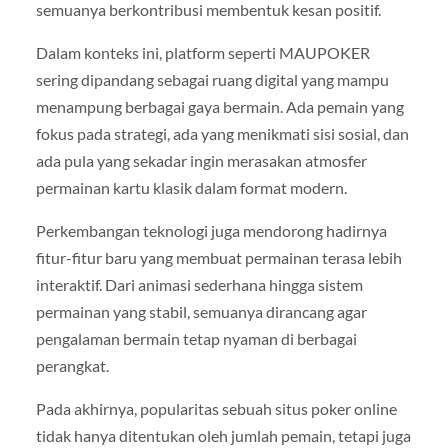
semuanya berkontribusi membentuk kesan positif.
Dalam konteks ini, platform seperti MAUPOKER
sering dipandang sebagai ruang digital yang mampu
menampung berbagai gaya bermain. Ada pemain yang
fokus pada strategi, ada yang menikmati sisi sosial, dan
ada pula yang sekadar ingin merasakan atmosfer
permainan kartu klasik dalam format modern.
Perkembangan teknologi juga mendorong hadirnya
fitur-fitur baru yang membuat permainan terasa lebih
interaktif. Dari animasi sederhana hingga sistem
permainan yang stabil, semuanya dirancang agar
pengalaman bermain tetap nyaman di berbagai
perangkat.
Pada akhirnya, popularitas sebuah situs poker online
tidak hanya ditentukan oleh jumlah pemain, tetapi juga