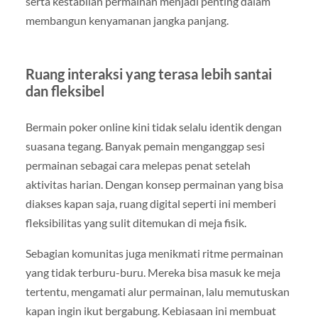
serta kestabilan permainan menjadi penting dalam
membangun kenyamanan jangka panjang.
Ruang interaksi yang terasa lebih santai
dan fleksibel
Bermain poker online kini tidak selalu identik dengan
suasana tegang. Banyak pemain menganggap sesi
permainan sebagai cara melepas penat setelah
aktivitas harian. Dengan konsep permainan yang bisa
diakses kapan saja, ruang digital seperti ini memberi
fleksibilitas yang sulit ditemukan di meja fisik.
Sebagian komunitas juga menikmati ritme permainan
yang tidak terburu-buru. Mereka bisa masuk ke meja
tertentu, mengamati alur permainan, lalu memutuskan
kapan ingin ikut bergabung. Kebiasaan ini membuat