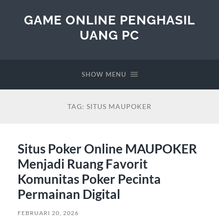
GAME ONLINE PENGHASIL
UANG PC
SHOW MENU
TAG:
SITUS MAUPOKER
Situs Poker Online MAUPOKER
Menjadi Ruang Favorit
Komunitas Poker Pecinta
Permainan Digital
FEBRUARI 20, 2026