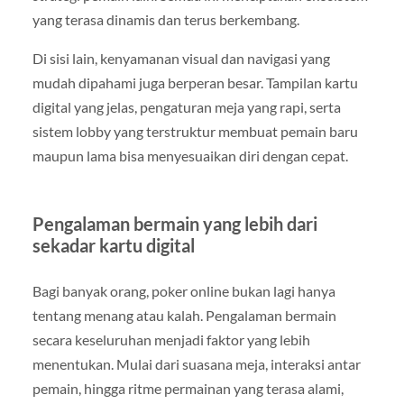
yang terasa dinamis dan terus berkembang.
Di sisi lain, kenyamanan visual dan navigasi yang
mudah dipahami juga berperan besar. Tampilan kartu
digital yang jelas, pengaturan meja yang rapi, serta
sistem lobby yang terstruktur membuat pemain baru
maupun lama bisa menyesuaikan diri dengan cepat.
Pengalaman bermain yang lebih dari
sekadar kartu digital
Bagi banyak orang, poker online bukan lagi hanya
tentang menang atau kalah. Pengalaman bermain
secara keseluruhan menjadi faktor yang lebih
menentukan. Mulai dari suasana meja, interaksi antar
pemain, hingga ritme permainan yang terasa alami,