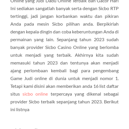
Online yang Judi Dadu Online Terbaik dan Gacor Hari
Ini sediakan sangatlah banyak serta dengan Sicbo RTP
tertinggi, jadi jangan korbankan waktu dan pikiran
Anda pada mesin Sicbo pilihan anda. Berpikirlah
dengan kepala dingin dan coba keberuntungan Anda di
permainan yang lain. Sepanjang tahun 2023 sudah
banyak provider Sicbo Casino Online yang berlomba
untuk menjadi yang terbaik. Akhirnya kita sudah
memasuki tahun 2023 dan tentunya akan menjadi
ajang perlombaan kembali bagi para pengembang
Game Judi online di dunia untuk menjadi nomor 1.
Tetapi kami disini akan memberikan anda 16 list daftar
situs
sicbo online
terpercaya yang dikenal sebagai
provider Sicbo terbaik sepanjang tahun 2023. Berikut
ini listnya