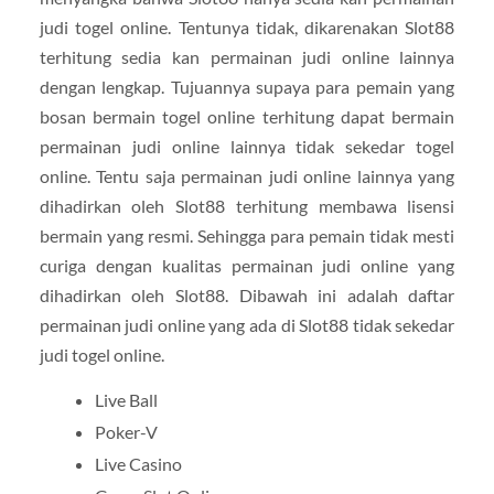
judi togel online. Tentunya tidak, dikarenakan Slot88
terhitung sedia kan permainan judi online lainnya
dengan lengkap. Tujuannya supaya para pemain yang
bosan bermain togel online terhitung dapat bermain
permainan judi online lainnya tidak sekedar togel
online. Tentu saja permainan judi online lainnya yang
dihadirkan oleh Slot88 terhitung membawa lisensi
bermain yang resmi. Sehingga para pemain tidak mesti
curiga dengan kualitas permainan judi online yang
dihadirkan oleh Slot88. Dibawah ini adalah daftar
permainan judi online yang ada di Slot88 tidak sekedar
judi togel online.
Live Ball
Poker-V
Live Casino