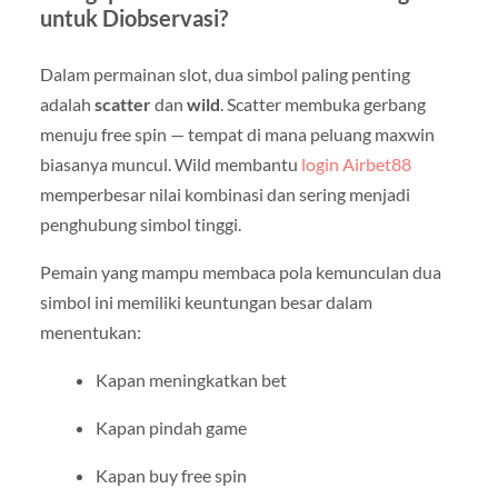
untuk Diobservasi?
Dalam permainan slot, dua simbol paling penting
adalah
scatter
dan
wild
. Scatter membuka gerbang
menuju free spin — tempat di mana peluang maxwin
biasanya muncul. Wild membantu
login Airbet88
memperbesar nilai kombinasi dan sering menjadi
penghubung simbol tinggi.
Pemain yang mampu membaca pola kemunculan dua
simbol ini memiliki keuntungan besar dalam
menentukan:
Kapan meningkatkan bet
Kapan pindah game
Kapan buy free spin