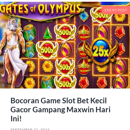
STICKY POST
Bocoran Game Slot Bet Kecil
Gacor Gampang Maxwin Hari
Ini!
SEPTEMBER 22, 2024