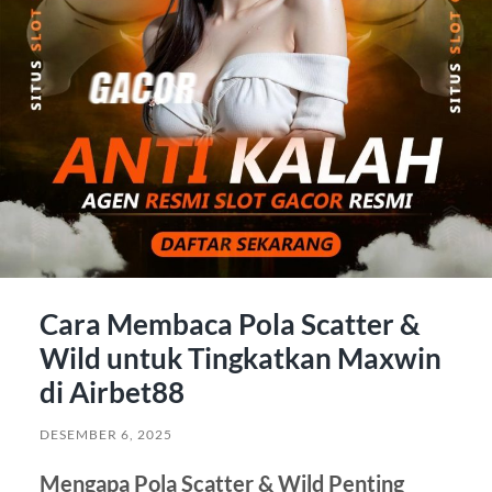
Cara Membaca Pola Scatter &
Wild untuk Tingkatkan Maxwin
di Airbet88
DESEMBER 6, 2025
Mengapa Pola Scatter & Wild Penting