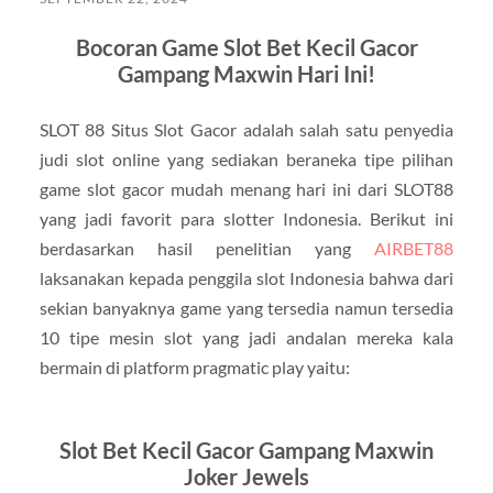
Bocoran Game Slot Bet Kecil Gacor
Gampang Maxwin Hari Ini!
SLOT 88 Situs Slot Gacor adalah salah satu penyedia
judi slot online yang sediakan beraneka tipe pilihan
game slot gacor mudah menang hari ini dari SLOT88
yang jadi favorit para slotter Indonesia. Berikut ini
berdasarkan hasil penelitian yang
AIRBET88
laksanakan kepada penggila slot Indonesia bahwa dari
sekian banyaknya game yang tersedia namun tersedia
10 tipe mesin slot yang jadi andalan mereka kala
bermain di platform pragmatic play yaitu:
Slot Bet Kecil Gacor Gampang Maxwin
Joker Jewels