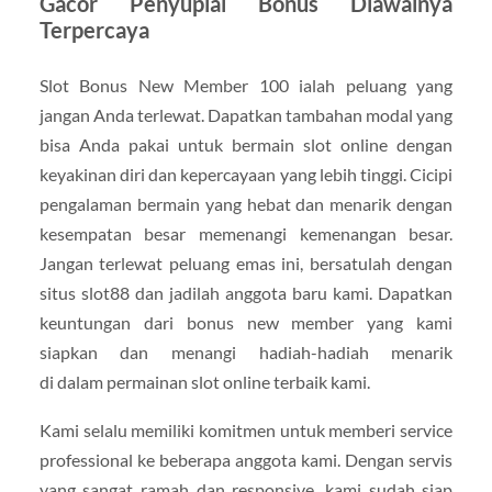
Gacor Penyuplai Bonus Diawalnya
Terpercaya
Slot Bonus New Member 100 ialah peluang yang
jangan Anda terlewat. Dapatkan tambahan modal yang
bisa Anda pakai untuk bermain slot online dengan
keyakinan diri dan kepercayaan yang lebih tinggi. Cicipi
pengalaman bermain yang hebat dan menarik dengan
kesempatan besar memenangi kemenangan besar.
Jangan terlewat peluang emas ini, bersatulah dengan
situs slot88 dan jadilah anggota baru kami. Dapatkan
keuntungan dari bonus new member yang kami
siapkan dan menangi hadiah-hadiah menarik
di dalam permainan slot online terbaik kami.
Kami selalu memiliki komitmen untuk memberi service
professional ke beberapa anggota kami. Dengan servis
yang sangat ramah dan responsive, kami sudah siap