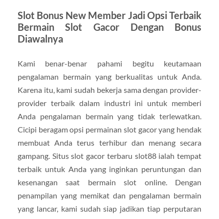
Slot Bonus New Member Jadi Opsi Terbaik
Bermain Slot Gacor Dengan Bonus
Diawalnya
Kami benar-benar pahami begitu keutamaan
pengalaman bermain yang berkualitas untuk Anda.
Karena itu, kami sudah bekerja sama dengan provider-
provider terbaik dalam industri ini untuk memberi
Anda pengalaman bermain yang tidak terlewatkan.
Cicipi beragam opsi permainan slot gacor yang hendak
membuat Anda terus terhibur dan menang secara
gampang. Situs slot gacor terbaru slot88 ialah tempat
terbaik untuk Anda yang inginkan peruntungan dan
kesenangan saat bermain slot online. Dengan
penampilan yang memikat dan pengalaman bermain
yang lancar, kami sudah siap jadikan tiap perputaran