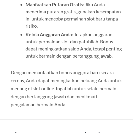
Manfaatkan Putaran Gratis:
Jika Anda
menerima putaran gratis, gunakan kesempatan
ini untuk mencoba permainan slot baru tanpa
risiko.
Kelola Anggaran Anda:
Tetapkan anggaran
untuk permainan slot dan patuhilah. Bonus
dapat meningkatkan saldo Anda, tetapi penting
untuk bermain dengan bertanggung jawab.
Dengan memanfaatkan bonus anggota baru secara
cerdas, Anda dapat meningkatkan peluang Anda untuk
menang di slot online. Ingatlah untuk selalu bermain
dengan bertanggung jawab dan menikmati
pengalaman bermain Anda.