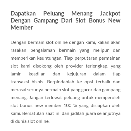
Dapatkan Peluang Menang Jackpot
Dengan Gampang Dari Slot Bonus New
Member
Dengan bermain slot online dengan kami, kalian akan
rasakan pengalaman bermain yang melipur dan
memberikan keuntungan. Tiap perputaran permainan
slot kami disokong oleh provider terlengkap, yang
jamin keadilan dan kejujuran dalam tiap
transaksi bisnis. Berpindahlah ke opsi terbaik dan
merasai serunya bermain slot yang gacor dan gampang
menang. Jangan terlewat peluang untuk memperoleh
slot bonus new member 100 % yang disiapkan oleh
kami. Bersatulah saat ini dan jadilah juara selanjutnya
di dunia slot online.