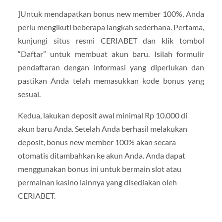
]Untuk mendapatkan bonus new member 100%, Anda
perlu mengikuti beberapa langkah sederhana. Pertama,
kunjungi situs resmi CERIABET dan klik tombol
“Daftar” untuk membuat akun baru. Isilah formulir
pendaftaran dengan informasi yang diperlukan dan
pastikan Anda telah memasukkan kode bonus yang
sesuai.
Kedua, lakukan deposit awal minimal Rp 10.000 di
akun baru Anda. Setelah Anda berhasil melakukan
deposit, bonus new member 100% akan secara
otomatis ditambahkan ke akun Anda. Anda dapat
menggunakan bonus ini untuk bermain slot atau
permainan kasino lainnya yang disediakan oleh
CERIABET.