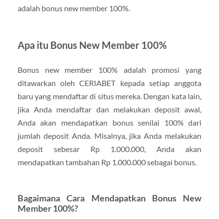
adalah bonus new member 100%.
Apa itu Bonus New Member 100%
Bonus new member 100% adalah promosi yang
ditawarkan oleh CERIABET kepada setiap anggota
baru yang mendaftar di situs mereka. Dengan kata lain,
jika Anda mendaftar dan melakukan deposit awal,
Anda akan mendapatkan bonus senilai 100% dari
jumlah deposit Anda. Misalnya, jika Anda melakukan
deposit sebesar Rp 1.000.000, Anda akan
mendapatkan tambahan Rp 1.000.000 sebagai bonus.
Bagaimana Cara Mendapatkan Bonus New
Member 100%?