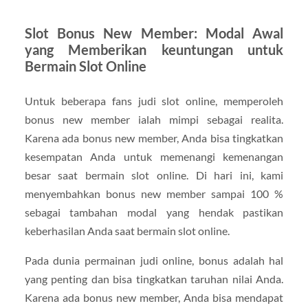
Slot Bonus New Member: Modal Awal
yang Memberikan keuntungan untuk
Bermain Slot Online
Untuk beberapa fans judi slot online, memperoleh
bonus new member ialah mimpi sebagai realita.
Karena ada bonus new member, Anda bisa tingkatkan
kesempatan Anda untuk memenangi kemenangan
besar saat bermain slot online. Di hari ini, kami
menyembahkan bonus new member sampai 100 %
sebagai tambahan modal yang hendak pastikan
keberhasilan Anda saat bermain slot online.
Pada dunia permainan judi online, bonus adalah hal
yang penting dan bisa tingkatkan taruhan nilai Anda.
Karena ada bonus new member, Anda bisa mendapat