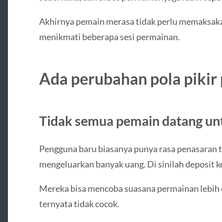
Akhirnya pemain merasa tidak perlu memaksaka
menikmati beberapa sesi permainan.
Ada perubahan pola pikir
Tidak semua pemain datang un
Pengguna baru biasanya punya rasa penasaran ti
mengeluarkan banyak uang. Di sinilah deposit ke
Mereka bisa mencoba suasana permainan lebih d
ternyata tidak cocok.