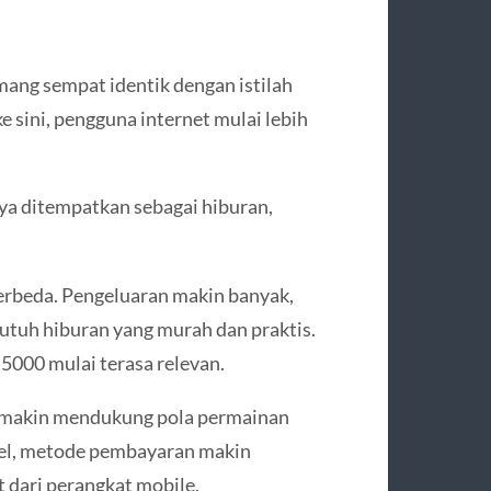
mang sempat identik dengan istilah
e sini, pengguna internet mulai lebih
ya ditempatkan sebagai hiburan,
 berbeda. Pengeluaran makin banyak,
utuh hiburan yang murah dan praktis.
 5000 mulai terasa relevan.
ga makin mendukung pola permainan
sibel, metode pembayaran makin
t dari perangkat mobile.