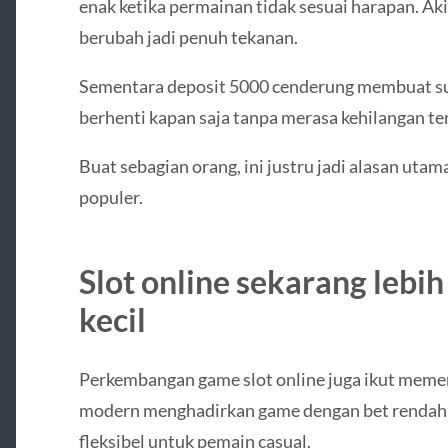
enak ketika permainan tidak sesuai harapan. A
berubah jadi penuh tekanan.
Sementara deposit 5000 cenderung membuat sua
berhenti kapan saja tanpa merasa kehilangan te
Buat sebagian orang, ini justru jadi alasan uta
populer.
Slot online sekarang lebi
kecil
Perkembangan game slot online juga ikut memen
modern menghadirkan game dengan bet rendah, f
fleksibel untuk pemain casual.