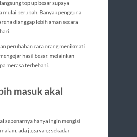
langsung top up besar supaya
nya mulai berubah. Banyak pengguna
karena dianggap lebih aman secara
hari.
an perubahan cara orang menikmati
mengejar hasil besar, melainkan
pa merasa terbebani.
bih masuk akal
al sebenarnya hanya ingin mengisi
 malam, ada juga yang sekadar