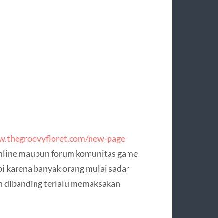
w.thegroovyfloret.com/new-page
 online maupun forum komunitas game
pi karena banyak orang mulai sadar
an dibanding terlalu memaksakan