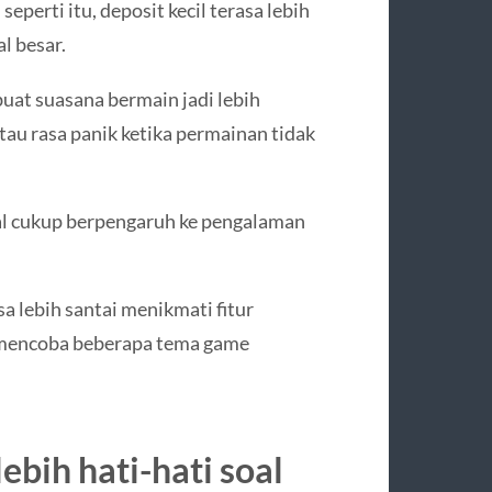
eperti itu, deposit kecil terasa lebih
l besar.
at suasana bermain jadi lebih
tau rasa panik ketika permainan tidak
dahal cukup berpengaruh ke pengalaman
a lebih santai menikmati fitur
i mencoba beberapa tema game
bih hati-hati soal