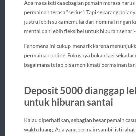
Ada masa ketika sebagian pemain merasa harus 
permainan terasa “serius”. Tapi sekarang pola
justru lebih suka memulai dari nominal ringan 
mental dan lebih fleksibel untuk hiburan sehari-
Fenomena ini cukup menarik karena menunjukk
permainan online. Fokusnya bukan lagi sekadar 
bagaimana tetap bisa menikmati permainan tan
Deposit 5000 dianggap le
untuk hiburan santai
Kalau diperhatikan, sebagian besar pemain casu
waktu luang. Ada yang bermain sambil istirahat