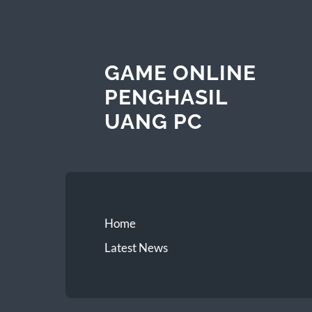
GAME ONLINE
PENGHASIL
UANG PC
Home
Latest News