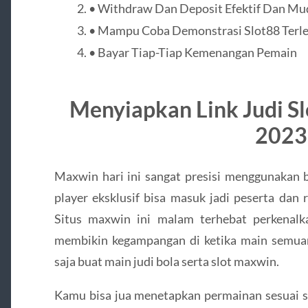
• Withdraw Dan Deposit Efektif Dan Mu
• Mampu Coba Demonstrasi Slot88 Terle
• Bayar Tiap-Tiap Kemenangan Pemain
Menyiapkan Link Judi Sl
2023
Maxwin hari ini sangat presisi menggunakan b
player eksklusif bisa masuk jadi peserta dan
Situs maxwin ini malam terhebat perkenal
membikin kegampangan di ketika main semua
saja buat main judi bola serta slot maxwin.
Kamu bisa jua menetapkan permainan sesuai sa