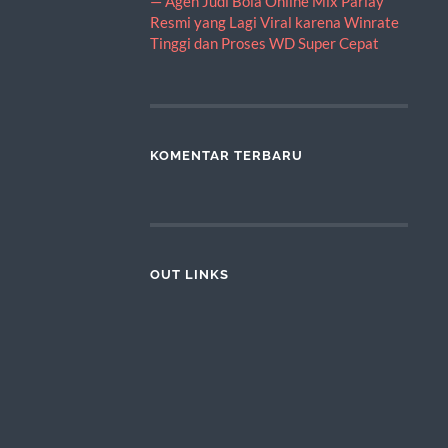
— Agen Judi Bola Online Mix Parlay
Resmi yang Lagi Viral karena Winrate
Tinggi dan Proses WD Super Cepat
KOMENTAR TERBARU
OUT LINKS