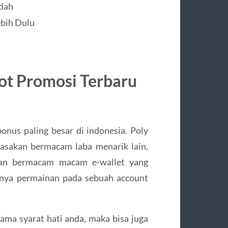
dah
bih Dulu
ot Promosi Terbaru
onus paling besar di indonesia. Poly
 rasakan bermacam laba menarik lain.
kan bermacam macam e-wallet yang
nya permainan pada sebuah account
ma syarat hati anda, maka bisa juga