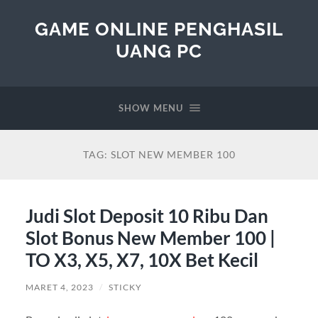
GAME ONLINE PENGHASIL
UANG PC
SHOW MENU
TAG:
SLOT NEW MEMBER 100
Judi Slot Deposit 10 Ribu Dan
Slot Bonus New Member 100 |
TO X3, X5, X7, 10X Bet Kecil
MARET 4, 2023
/
STICKY