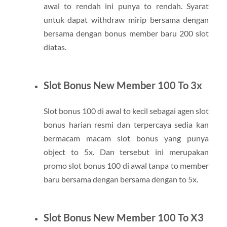
awal to rendah ini punya to rendah. Syarat
untuk dapat withdraw mirip bersama dengan
bersama dengan bonus member baru 200 slot
diatas.
Slot Bonus New Member 100 To 3x
Slot bonus 100 di awal to kecil sebagai agen slot
bonus harian resmi dan terpercaya sedia kan
bermacam macam slot bonus yang punya
object to 5x. Dan tersebut ini merupakan
promo slot bonus 100 di awal tanpa to member
baru bersama dengan bersama dengan to 5x.
Slot Bonus New Member 100 To X3