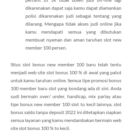
dikarenakan dapat saja kamu dapat diamankan
polisi dikarenakan judi sebagai tentang yang
dilarang. Mengapa tidak akses judi online jika
kamu mendapati semua yang dibutukan
membuat nyaman dan aman taruhan slot new
member 100 persen.
Situs slot bonus new member 100 baru telah tentu
menjadi web site slot bonus 100 % di awal yang patut
untuk kamu taruhan online. Semua tipe promosi bonus
100 member baru slot yang kondang ada di sini. Anda
sudi bermain over/ under, handicap, mix parlay atau
tipe bonus new member 100 slot to kecil lainnya, slot
bonus saldo tanpa deposit 2022 ini ditetapkan siapkan
semua layanan yang kamu mendambakan bermain web
site slot bonus 100 % to kecil.