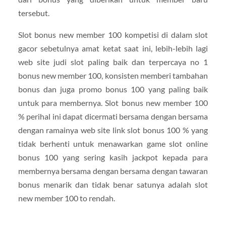
tersebut.
Slot bonus new member 100 kompetisi di dalam slot
gacor sebetulnya amat ketat saat ini, lebih-lebih lagi
web site judi slot paling baik dan terpercaya no 1
bonus new member 100, konsisten memberi tambahan
bonus dan juga promo bonus 100 yang paling baik
untuk para membernya. Slot bonus new member 100
% perihal ini dapat dicermati bersama dengan bersama
dengan ramainya web site link slot bonus 100 % yang
tidak berhenti untuk menawarkan game slot online
bonus 100 yang sering kasih jackpot kepada para
membernya bersama dengan bersama dengan tawaran
bonus menarik dan tidak benar satunya adalah slot
new member 100 to rendah.