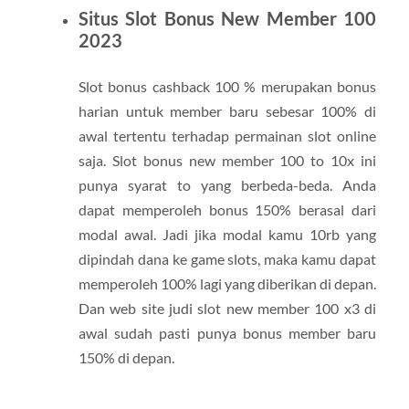
Situs Slot Bonus New Member 100
2023
Slot bonus cashback 100 % merupakan bonus
harian untuk member baru sebesar 100% di
awal tertentu terhadap permainan slot online
saja. Slot bonus new member 100 to 10x ini
punya syarat to yang berbeda-beda. Anda
dapat memperoleh bonus 150% berasal dari
modal awal. Jadi jika modal kamu 10rb yang
dipindah dana ke game slots, maka kamu dapat
memperoleh 100% lagi yang diberikan di depan.
Dan web site judi slot new member 100 x3 di
awal sudah pasti punya bonus member baru
150% di depan.