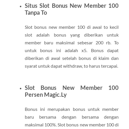
Situs Slot Bonus New Member 100
Tanpa To
Slot bonus new member 100 di awal to kecil
slot adalah bonus yang diberikan untuk
member baru maksimal sebesar 200 rb. To
untuk bonus ini adalah x5. Bonus dapat
diberikan di awal setelah bonus di klaim dan
syarat untuk dapat withdraw, to harus tercapai.
Slot Bonus New Member 100
Persen Magic.Ly
Bonus ini merupakan bonus untuk member
baru bersama dengan bersama dengan
maksimal 100%. Slot bonus new member 100 di