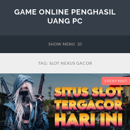
GAME ONLINE PENGHASIL
UANG PC
SHOW MENU
TAG:
SLOT NEXUS GACOR
STICKY POST