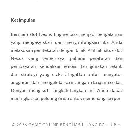
Kesimpulan
Bermain slot Nexus Engine bisa menjadi pengalaman
yang mengasyikkan dan menguntungkan jika Anda
melakukan pendekatan dengan bijak. Pilihlah situs slot
Nexus yang terpercaya, pahami peraturan dan
pembayaran, kendalikan emosi, dan gunakan teknik
dan strategi yang efektif. Ingatlah untuk mengatur
anggaran dan mengelola keuntungan dengan cerdas.
Dengan mengikuti langkah-langkah ini, Anda dapat
meningkatkan peluang Anda untuk memenangkan per
© 2026
GAME ONLINE PENGHASIL UANG PC
—
UP ↑