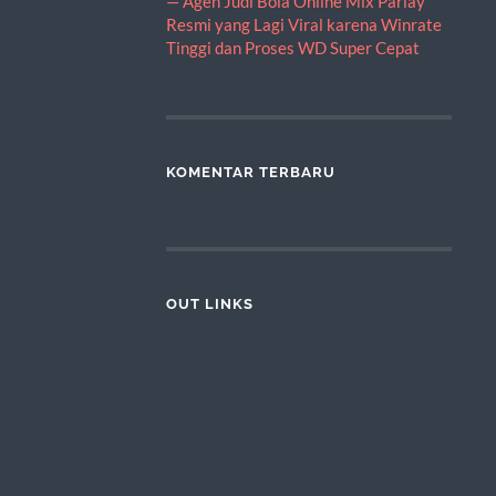
— Agen Judi Bola Online Mix Parlay
Resmi yang Lagi Viral karena Winrate
Tinggi dan Proses WD Super Cepat
KOMENTAR TERBARU
OUT LINKS