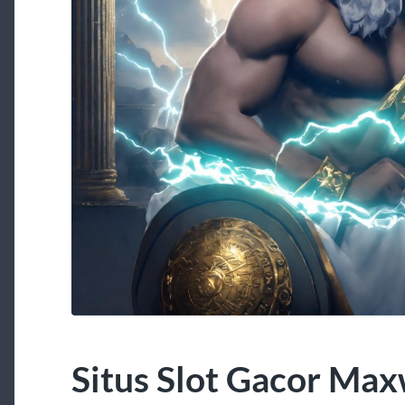
Situs Slot Gacor Max