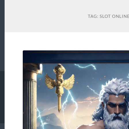
TAG:
SLOT ONLIN