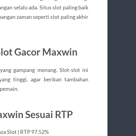
gan selalu ada. Situs slot paling baik
bangan zaman seperti slot paling akhir
Slot Gacor Maxwin
 yang gampang menang. Slot-slot ini
yang tinggi, agar berikan tambahan
 pemain.
axwin Sesuai RTP
a Slot | RTP 97.52%