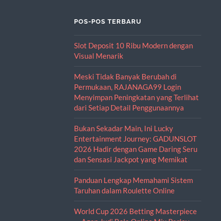
POS-POS TERBARU
Slot Deposit 10 Ribu Modern dengan
Visual Menarik
Meski Tidak Banyak Berubah di
Permukaan, RAJANAGA99 Login
Menyimpan Peningkatan yang Terlihat
dari Setiap Detail Penggunaannya
Bukan Sekadar Main, Ini Lucky
Entertainment Journey: GADUNSLOT
2026 Hadir dengan Game Daring Seru
dan Sensasi Jackpot yang Memikat
Panduan Lengkap Memahami Sistem
Taruhan dalam Roulette Online
World Cup 2026 Betting Masterpiece