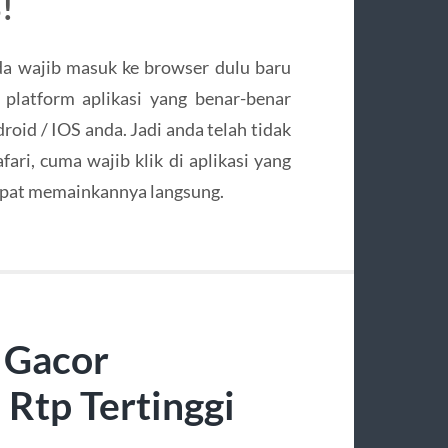
!
a wajib masuk ke browser dulu baru
platform aplikasi yang benar-benar
oid / IOS anda. Jadi anda telah tidak
ri, cuma wajib klik di aplikasi yang
dapat memainkannya langsung.
t Gacor
Rtp Tertinggi