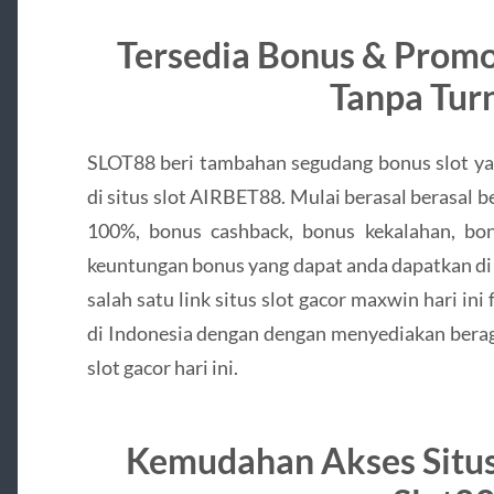
Tersedia Bonus & Promo
Tanpa Tur
SLOT88 beri tambahan segudang bonus slot ya
di situs slot AIRBET88. Mulai berasal berasal 
100%, bonus cashback, bonus kekalahan, bonu
keuntungan bonus yang dapat anda dapatkan di si
salah satu link situs slot gacor maxwin hari ini
di Indonesia dengan dengan menyediakan berag
slot gacor hari ini.
Kemudahan Akses Situs 