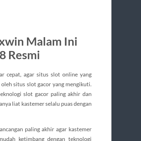
axwin Malam Ini
8 Resmi
 cepat, agar situs slot online yang
 oleh situs slot gacor yang mengikuti.
eknologi slot gacor paling akhir dan
kanya liat kastemer selalu puas dengan
ancangan paling akhir agar kastemer
 mudah ketimbang dengan teknologi