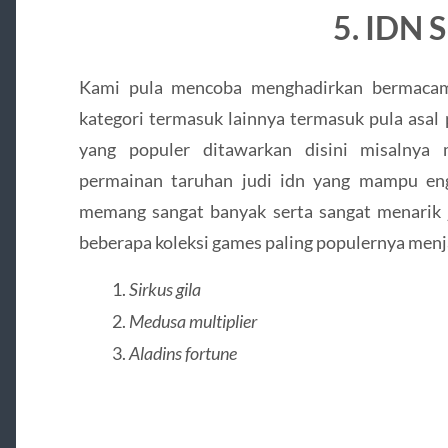
5. IDN S
Kami pula mencoba menghadirkan bermacam
kategori termasuk lainnya termasuk pula asal 
yang populer ditawarkan disini misalnya m
permainan taruhan judi idn yang mampu eng
memang sangat banyak serta sangat menarik j
beberapa koleksi games paling populernya menja
Sirkus gila
Medusa multiplier
Aladins fortune