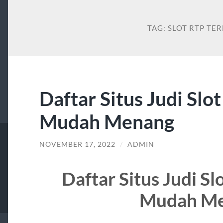
TAG:
SLOT RTP TE
Daftar Situs Judi Slo
Mudah Menang
NOVEMBER 17, 2022
/
ADMIN
Daftar Situs Judi Sl
Mudah M