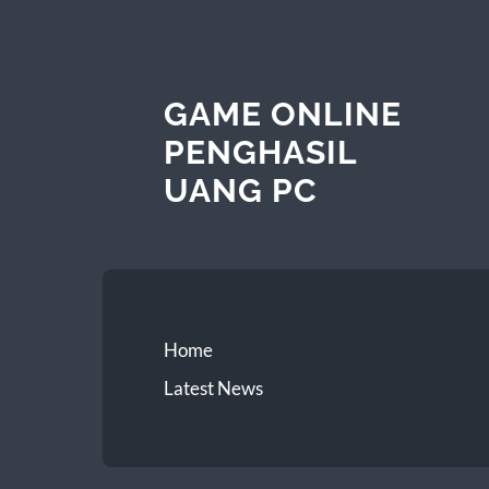
GAME ONLINE
PENGHASIL
UANG PC
Home
Latest News