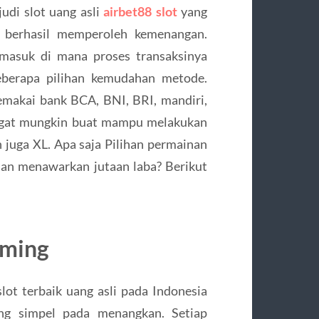
udi slot uang asli
airbet88 slot
yang
 berhasil memperoleh kemenangan.
masuk di mana proses transaksinya
erapa pilihan kemudahan metode.
akai bank BCA, BNI, BRI, mandiri,
angat mungkin buat mampu melakukan
 juga XL. Apa saja Pilihan permainan
dan menawarkan jutaan laba? Berikut
aming
slot terbaik uang asli pada Indonesia
ng simpel pada menangkan. Setiap