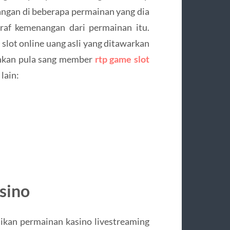
gan di beberapa permainan yang dia
raf kemenangan dari permainan itu.
slot online uang asli yang ditawarkan
ainkan pula sang member
rtp game slot
 lain:
sino
ikan permainan kasino livestreaming