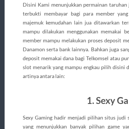
Disini Kami menunjukkan permainan taruhan j
terbukti membayar bagi para member yang
majemuk kemudahan lain jua ditawarkan ter
mampu dilakukan menggunakan memakai beb
member mampu melakukan proses deposit mem
Danamon serta bank lainnya. Bahkan juga s
deposit memakai dana bagi Telkomsel atau pun
slot menarik yang mampu engkau pilih disini 
artinya antara lain:
1. Sexy G
Sexy Gaming hadir menjadi pilihan situs judi 
yang menunjukkan banyak pilihan game ya