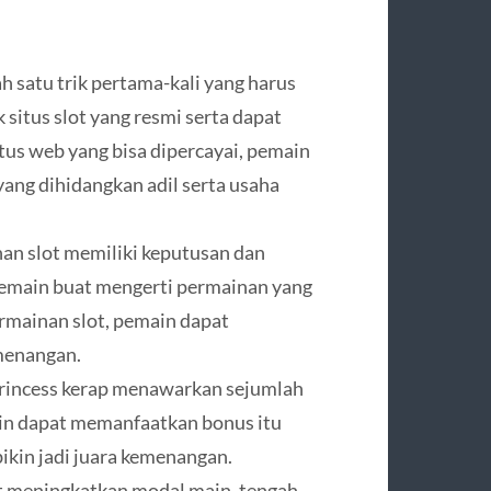
h satu trik pertama-kali yang harus
situs slot yang resmi serta dapat
tus web yang bisa dipercayai, pemain
ang dihidangkan adil serta usaha
an slot memiliki keputusan dan
pemain buat mengerti permainan yang
rmainan slot, pemain dapat
menangan.
Princess kerap menawarkan sejumlah
in dapat memanfaatkan bonus itu
kin jadi juara kemenangan.
at meningkatkan modal main, tengah