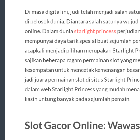
Di masa digital ini, judi telah menjadi salah sa
di pelosok dunia. Diantara salah satunya wujud 
online. Dalam dunia
starlight princess
perjudian
mempunyai daya tarik spesial buat sejumlah pe
acapkali menjadi pilihan merupakan Starlight Pri
sajikan beberapa ragam permainan slot yang 
kesempatan untuk mencetak kemenangan besar.
jadi juara permainan slot di situs Starlight Pri
dalam web Starlight Princess yang mudah menang
kasih untung banyak pada sejumlah pemain.
Slot Gacor Online: Wawas