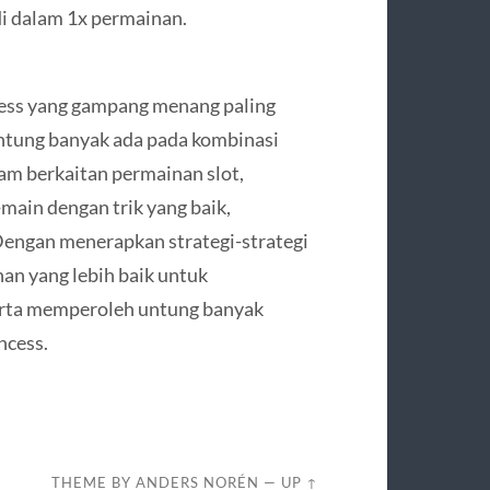
i dalam 1x permainan.
cess yang gampang menang paling
untung banyak ada pada kombinasi
am berkaitan permainan slot,
main dengan trik yang baik,
Dengan menerapkan strategi-strategi
an yang lebih baik untuk
rta memperoleh untung banyak
ncess.
THEME BY
ANDERS NORÉN
—
UP ↑