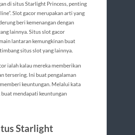
n di situs Starlight Princess, penting
ine”. Slot gacor merupakan arti yang
nderung beri kemenangan dengan
ang lainnya. Situs slot gacor
ain lantaran kemungkinan buat
imbang situs slot yang lainnya.
gacor ialah kalau mereka memberikan
 tersering. Ini buat pengalaman
memberi keuntungan. Melalui kata
ik buat mendapati keuntungan
us Starlight