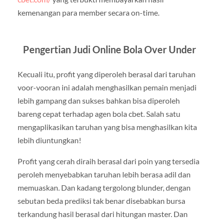
kemenangan para member secara on-time.
Pengertian Judi Online Bola Over Under
Kecuali itu, profit yang diperoleh berasal dari taruhan
voor-vooran ini adalah menghasilkan pemain menjadi
lebih gampang dan sukses bahkan bisa diperoleh
bareng cepat terhadap agen bola cbet. Salah satu
mengaplikasikan taruhan yang bisa menghasilkan kita
lebih diuntungkan!
Profit yang cerah diraih berasal dari poin yang tersedia
peroleh menyebabkan taruhan lebih berasa adil dan
memuaskan. Dan kadang tergolong blunder, dengan
sebutan beda prediksi tak benar disebabkan bursa
terkandung hasil berasal dari hitungan master. Dan