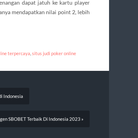
nangan dapat jatuh ke kartu player
anya mendapatkan nilai point 2, lebih
line terpercaya
,
situs judi poker online
di Indonesia
 Agen SBOBET Terbaik Di Indonesia 2023 »