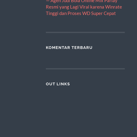
— Agen Judi Bola Online Mix Parlay
Resmi yang Lagi Viral karena Winrate
Tinggi dan Proses WD Super Cepat
KOMENTAR TERBARU
OUT LINKS