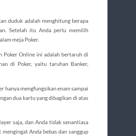
kan duduk adalah menghitung berapa
n. Setelah itu Anda perlu memilih
dalam meja Poker.
n Poker Online ini adalah bertaruh di
han di Poker, yaitu taruhan Banker,
er hanya mengfungsikan enam sampai
ngan dua kartu yang dibagikan di atas
ayer saja, dan Anda tidak senantiasa
ut mengingat Anda bebas dan sanggup