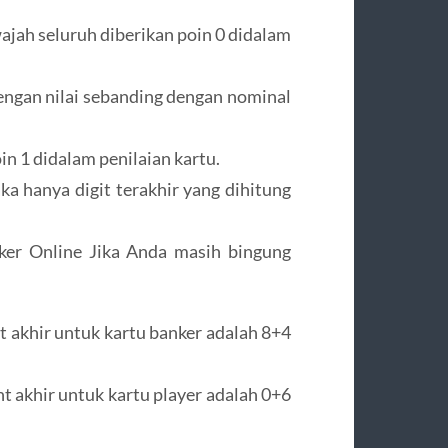
ajah seluruh diberikan poin 0 didalam
dengan nilai sebanding dengan nominal
n 1 didalam penilaian kartu.
ka hanya digit terakhir yang dihitung
er Online Jika Anda masih bingung
nt akhir untuk kartu banker adalah 8+4
int akhir untuk kartu player adalah 0+6