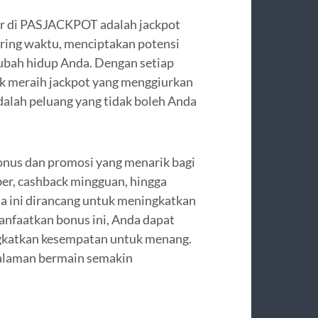
cor di PASJACKPOT adalah jackpot
eiring waktu, menciptakan potensi
ubah hidup Anda. Dengan setiap
k meraih jackpot yang menggiurkan
dalah peluang yang tidak boleh Anda
nus dan promosi yang menarik bagi
er, cashback mingguan, hingga
a ini dirancang untuk meningkatkan
faatkan bonus ini, Anda dapat
katkan kesempatan untuk menang.
alaman bermain semakin