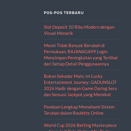
POS-POS TERBARU
Slot Deposit 10 Ribu Modern dengan
Visual Menarik
Meski Tidak Banyak Berubah di
Permukaan, RAJANAGA99 Login
Menyimpan Peningkatan yang Terlihat
dari Setiap Detail Penggunaannya
Bukan Sekadar Main, Ini Lucky
Entertainment Journey: GADUNSLOT
2026 Hadir dengan Game Daring Seru
dan Sensasi Jackpot yang Memikat
Panduan Lengkap Memahami Sistem
Taruhan dalam Roulette Online
World Cup 2026 Betting Masterpiece