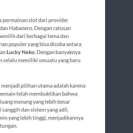
permainan slot dari provider
, dan Habanero. Dengan ratusan
emilih dari berbagai tema dan
n populer yang bisa dicoba antara
dan
Lucky Neko
. Dengan banyaknya
n selalu memiliki sesuatu yang baru
menjadi pilihan utama adalah karena
k pemain telah membuktikan bahwa
uang menang yang lebih besar
 canggih dan sistem yang adil,
 yang lebih tinggi, menjadikannya
ntungan.