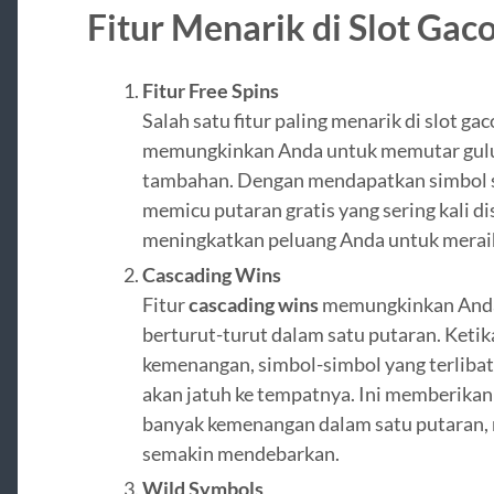
Fitur Menarik di Slot Gac
Fitur Free Spins
Salah satu fitur paling menarik di slot ga
memungkinkan Anda untuk memutar gulu
tambahan. Dengan mendapatkan simbol s
memicu putaran gratis yang sering kali di
meningkatkan peluang Anda untuk merai
Cascading Wins
Fitur
cascading wins
memungkinkan Anda
berturut-turut dalam satu putaran. Ket
kemenangan, simbol-simbol yang terlibat
akan jatuh ke tempatnya. Ini memberikan
banyak kemenangan dalam satu putaran,
semakin mendebarkan.
Wild Symbols