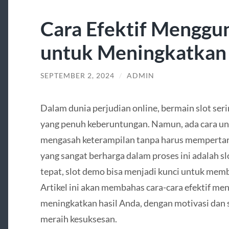
Cara Efektif Menggu
untuk Meningkatkan 
SEPTEMBER 2, 2024
/
ADMIN
Dalam dunia perjudian online, bermain slot ser
yang penuh keberuntungan. Namun, ada cara u
mengasah keterampilan tanpa harus mempertaru
yang sangat berharga dalam proses ini adalah 
tepat, slot demo bisa menjadi kunci untuk me
Artikel ini akan membahas cara-cara efektif m
meningkatkan hasil Anda, dengan motivasi dan
meraih kesuksesan.