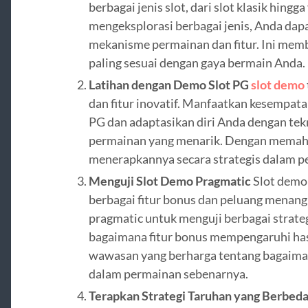
berbagai jenis slot, dari slot klasik hingg
mengeksplorasi berbagai jenis, Anda d
mekanisme permainan dan fitur. Ini memb
paling sesuai dengan gaya bermain Anda.
Latihan dengan Demo Slot PG
slot demo
dan fitur inovatif. Manfaatkan kesempata
PG dan adaptasikan diri Anda dengan tekn
permainan yang menarik. Dengan memahami
menerapkannya secara strategis dalam p
Menguji Slot Demo Pragmatic
Slot demo
berbagai fitur bonus dan peluang menang
pragmatic untuk menguji berbagai strate
bagaimana fitur bonus mempengaruhi has
wawasan yang berharga tentang bagaimana
dalam permainan sebenarnya.
Terapkan Strategi Taruhan yang Berbed