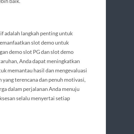
bih baik.
f adalah langkah penting untuk
emanfaatkan slot demo untuk
engan demo slot PG dan slot demo
 taruhan, Anda dapat meningkatkan
ntuk memantau hasil dan mengevaluasi
n yang terencana dan penuh motivasi,
arga dalam perjalanan Anda menuju
sesan selalu menyertai setiap