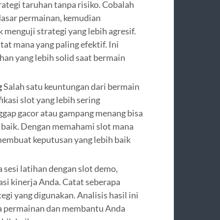
ategi taruhan tanpa risiko. Cobalah
asar permainan, kemudian
menguji strategi yang lebih agresif.
at mana yang paling efektif. Ini
an yang lebih solid saat bermain
g
Salah satu keuntungan dari bermain
kasi slot yang lebih sering
ggap gacor atau gampang menang bisa
 baik. Dengan memahami slot mana
embuat keputusan yang lebih baik
 sesi latihan dengan slot demo,
i kinerja Anda. Catat seberapa
egi yang digunakan. Analisis hasil ini
a permainan dan membantu Anda