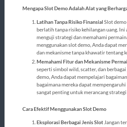
Mengapa Slot Demo Adalah Alat yang Berharg
Latihan Tanpa Risiko Finansial
Slot demo
berlatih tanpa risiko kehilangan uang. I
menguji strategi dan memahami permaina
menggunakan slot demo, Anda dapat meng
dan mekanisme tanpa khawatir tentang k
Memahami Fitur dan Mekanisme Perma
seperti simbol wild, scatter, dan berbaga
demo, Anda dapat mempelajari bagaimana f
bagaimana mereka dapat mempengaruhi h
sangat penting untuk merancang strategi 
Cara Efektif Menggunakan Slot Demo
Eksplorasi Berbagai Jenis Slot
Jangan ter