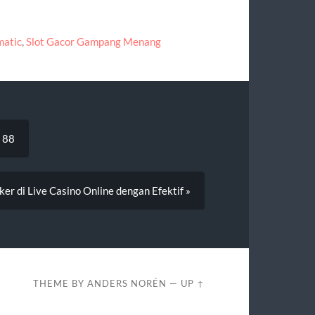
matic
,
Slot Gacor Gampang Menang
t 88
er di Live Casino Online dengan Efektif »
THEME BY
ANDERS NORÉN
—
UP ↑