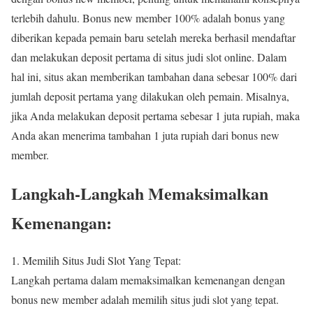
terlebih dahulu. Bonus new member 100% adalah bonus yang
diberikan kepada pemain baru setelah mereka berhasil mendaftar
dan melakukan deposit pertama di situs judi slot online. Dalam
hal ini, situs akan memberikan tambahan dana sebesar 100% dari
jumlah deposit pertama yang dilakukan oleh pemain. Misalnya,
jika Anda melakukan deposit pertama sebesar 1 juta rupiah, maka
Anda akan menerima tambahan 1 juta rupiah dari bonus new
member.
Langkah-Langkah Memaksimalkan
Kemenangan:
1. Memilih Situs Judi Slot Yang Tepat:
Langkah pertama dalam memaksimalkan kemenangan dengan
bonus new member adalah memilih situs judi slot yang tepat.