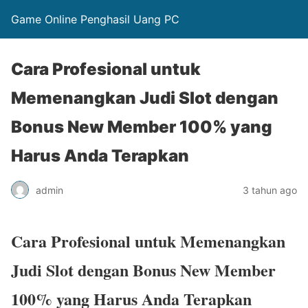
Game Online Penghasil Uang PC
Cara Profesional untuk
Memenangkan Judi Slot dengan
Bonus New Member 100% yang
Harus Anda Terapkan
admin
3 tahun ago
Cara Profesional untuk Memenangkan
Judi Slot dengan Bonus New Member
100% yang Harus Anda Terapkan