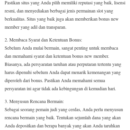
Pastikan situs yang Anda pilih memiliki reputasi yang baik, lisensi
resmi, dan menyediakan berbagai jenis permainan slot yang
berkualitas. Situs yang baik juga akan memberikan bonus new
member yang adil dan transparan.
2. Membaca Syarat dan Ketentuan Bonus:
Sebelum Anda mulai bermain, sangat penting untuk membaca
dan memahami syarat dan ketentuan bonus new member.
Biasanya, ada persyaratan taruhan atau perputaran tertentu yang
harus dipenuhi sebelum Anda dapat menarik kemenangan yang
diperoleh dari bonus. Pastikan Anda memahami semua
persyaratan ini agar tidak ada kebingungan di kemudian hari.
3. Menyusun Rencana Bermain:
Sebagai seorang pemain judi yang cerdas, Anda perlu menyusun
rencana bermain yang baik. Tentukan sejumlah dana yang akan
Anda depositkan dan berapa banyak yang akan Anda taruhkan