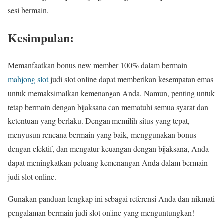
sesi bermain.
Kesimpulan:
Memanfaatkan bonus new member 100% dalam bermain
mahjong slot
judi slot online dapat memberikan kesempatan emas
untuk memaksimalkan kemenangan Anda. Namun, penting untuk
tetap bermain dengan bijaksana dan mematuhi semua syarat dan
ketentuan yang berlaku. Dengan memilih situs yang tepat,
menyusun rencana bermain yang baik, menggunakan bonus
dengan efektif, dan mengatur keuangan dengan bijaksana, Anda
dapat meningkatkan peluang kemenangan Anda dalam bermain
judi slot online.
Gunakan panduan lengkap ini sebagai referensi Anda dan nikmati
pengalaman bermain judi slot online yang menguntungkan!