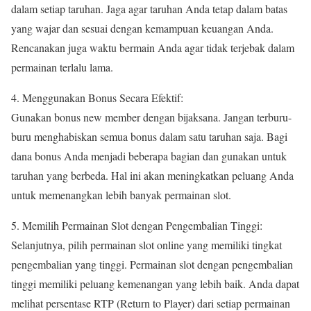
dalam setiap taruhan. Jaga agar taruhan Anda tetap dalam batas
yang wajar dan sesuai dengan kemampuan keuangan Anda.
Rencanakan juga waktu bermain Anda agar tidak terjebak dalam
permainan terlalu lama.
4. Menggunakan Bonus Secara Efektif:
Gunakan bonus new member dengan bijaksana. Jangan terburu-
buru menghabiskan semua bonus dalam satu taruhan saja. Bagi
dana bonus Anda menjadi beberapa bagian dan gunakan untuk
taruhan yang berbeda. Hal ini akan meningkatkan peluang Anda
untuk memenangkan lebih banyak permainan slot.
5. Memilih Permainan Slot dengan Pengembalian Tinggi:
Selanjutnya, pilih permainan slot online yang memiliki tingkat
pengembalian yang tinggi. Permainan slot dengan pengembalian
tinggi memiliki peluang kemenangan yang lebih baik. Anda dapat
melihat persentase RTP (Return to Player) dari setiap permainan