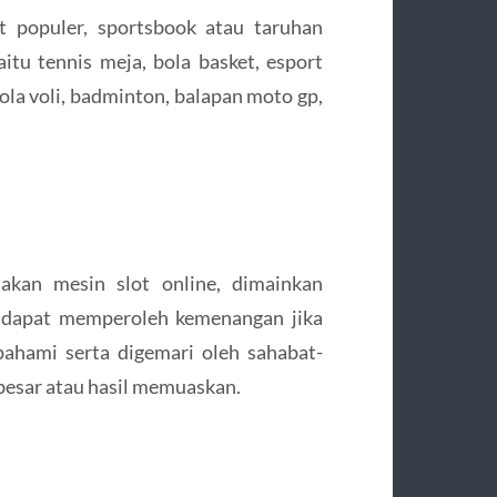
 populer, sportsbook atau taruhan
itu tennis meja, bola basket, esport
i, bola voli, badminton, balapan moto gp,
kan mesin slot online, dimainkan
 dapat memperoleh kemenangan jika
ahami serta digemari oleh sahabat-
besar atau hasil memuaskan.