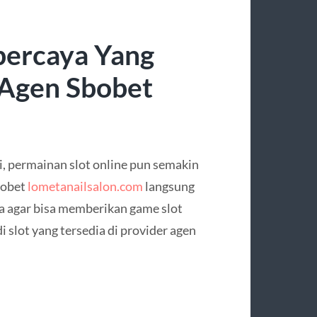
rpercaya Yang
 Agen Sbobet
, permainan slot online pun semakin
bobet
lometanailsalon.com
langsung
a agar bisa memberikan game slot
i slot yang tersedia di provider agen