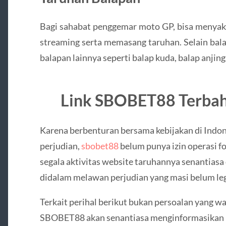
Bagi sahabat penggemar moto GP, bisa menyaks
streaming serta memasang taruhan. Selain bala
balapan lainnya seperti balap kuda, balap anjing
Link SBOBET88 Terbaha
Karena berbenturan bersama kebijakan di Indo
perjudian,
sbobet88
belum punya izin operasi f
segala aktivitas website taruhannya senantiasa 
didalam melawan perjudian yang masi belum leg
Terkait perihal berikut bukan persoalan yang w
SBOBET88 akan senantiasa menginformasikan li