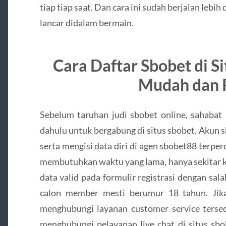
tiap tiap saat. Dan cara ini sudah berjalan lebi
lancar didalam bermain.
Cara Daftar Sbobet di S
Mudah dan 
Sebelum taruhan judi sbobet online, sahabat 
dahulu untuk bergabung di situs sbobet. Akun 
serta mengisi data diri di agen sbobet88 terpe
membutuhkan waktu yang lama, hanya sekitar ku
data valid pada formulir registrasi dengan sa
calon member mesti berumur 18 tahun. Jika
menghubungi layanan customer service terse
menghubungi pelayanan live chat di situs sbo