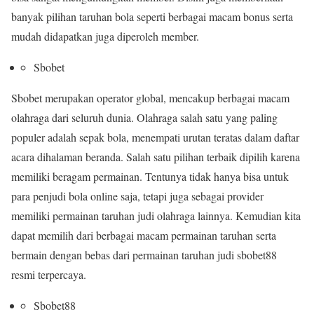
banyak pilihan taruhan bola seperti berbagai macam bonus serta
mudah didapatkan juga diperoleh member.
Sbobet
Sbobet merupakan operator global, mencakup berbagai macam
olahraga dari seluruh dunia. Olahraga salah satu yang paling
populer adalah sepak bola, menempati urutan teratas dalam daftar
acara dihalaman beranda. Salah satu pilihan terbaik dipilih karena
memiliki beragam permainan. Tentunya tidak hanya bisa untuk
para penjudi bola online saja, tetapi juga sebagai provider
memiliki permainan taruhan judi olahraga lainnya. Kemudian kita
dapat memilih dari berbagai macam permainan taruhan serta
bermain dengan bebas dari permainan taruhan judi sbobet88
resmi terpercaya.
Sbobet88