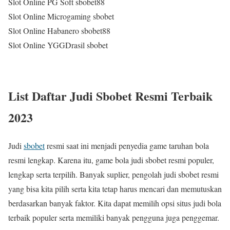
Slot Online PG Soft sbobet88
Slot Online Microgaming sbobet
Slot Online Habanero sbobet88
Slot Online YGGDrasil sbobet
List Daftar Judi Sbobet Resmi Terbaik
2023
Judi
sbobet
resmi saat ini menjadi penyedia game taruhan bola
resmi lengkap. Karena itu, game bola judi sbobet resmi populer,
lengkap serta terpilih. Banyak suplier, pengolah judi sbobet resmi
yang bisa kita pilih serta kita tetap harus mencari dan memutuskan
berdasarkan banyak faktor. Kita dapat memilih opsi situs judi bola
terbaik populer serta memiliki banyak pengguna juga penggemar.