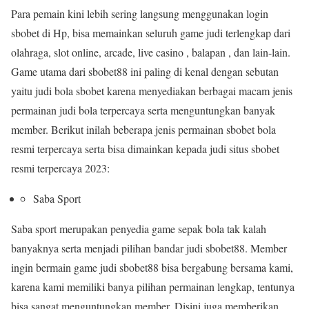
Para pemain kini lebih sering langsung menggunakan login
sbobet di Hp, bisa memainkan seluruh game judi terlengkap dari
olahraga, slot online, arcade, live casino , balapan , dan lain-lain.
Game utama dari sbobet88 ini paling di kenal dengan sebutan
yaitu judi bola sbobet karena menyediakan berbagai macam jenis
permainan judi bola terpercaya serta menguntungkan banyak
member. Berikut inilah beberapa jenis permainan sbobet bola
resmi terpercaya serta bisa dimainkan kepada judi situs sbobet
resmi terpercaya 2023:
Saba Sport
Saba sport merupakan penyedia game sepak bola tak kalah
banyaknya serta menjadi pilihan bandar judi sbobet88. Member
ingin bermain game judi sbobet88 bisa bergabung bersama kami,
karena kami memiliki banya pilihan permainan lengkap, tentunya
bisa sangat menguntungkan member. Disini juga memberikan