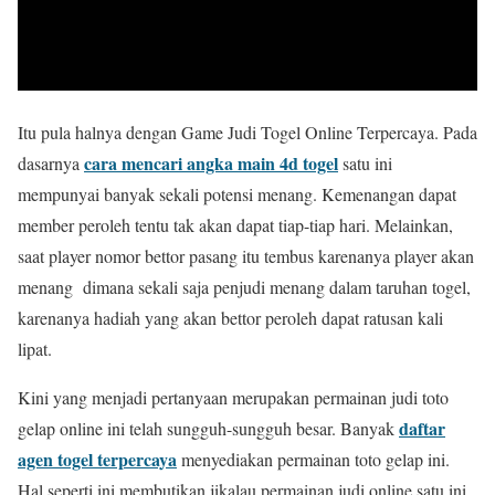
Itu pula halnya dengan Game Judi Togel Online Terpercaya. Pada
cara mencari angka main 4d togel
dasarnya
satu ini
mempunyai banyak sekali potensi menang. Kemenangan dapat
member peroleh tentu tak akan dapat tiap-tiap hari. Melainkan,
saat player nomor bettor pasang itu tembus karenanya player akan
menang dimana sekali saja penjudi menang dalam taruhan togel,
karenanya hadiah yang akan bettor peroleh dapat ratusan kali
lipat.
Kini yang menjadi pertanyaan merupakan permainan judi toto
daftar
gelap online ini telah sungguh-sungguh besar. Banyak
agen togel terpercaya
menyediakan permainan toto gelap ini.
Hal seperti ini membutikan jikalau permainan judi online satu ini