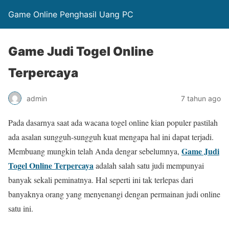
Game Online Penghasil Uang PC
Game Judi Togel Online
Terpercaya
admin
7 tahun ago
Pada dasarnya saat ada wacana togel online kian populer pastilah
ada asalan sungguh-sungguh kuat mengapa hal ini dapat terjadi.
Game Judi
Membuang mungkin telah Anda dengar sebelumnya,
Togel Online Terpercaya
adalah salah satu judi mempunyai
banyak sekali peminatnya. Hal seperti ini tak terlepas dari
banyaknya orang yang menyenangi dengan permainan judi online
satu ini.