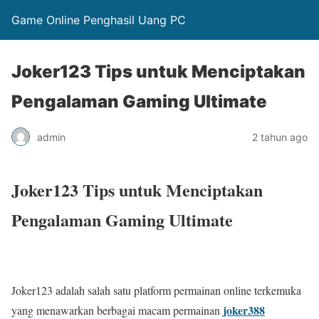
Game Online Penghasil Uang PC
Joker123 Tips untuk Menciptakan
Pengalaman Gaming Ultimate
admin
2 tahun ago
Joker123 Tips untuk Menciptakan
Pengalaman Gaming Ultimate
Joker123 adalah salah satu platform permainan online terkemuka
joker388
yang menawarkan berbagai macam permainan