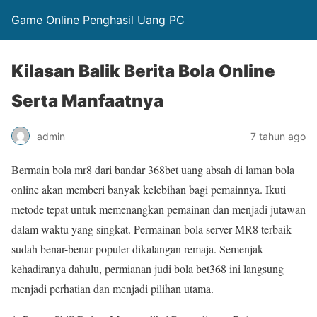
Game Online Penghasil Uang PC
Kilasan Balik Berita Bola Online
Serta Manfaatnya
admin
7 tahun ago
Bermain bola mr8 dari bandar 368bet uang absah di laman bola
online akan memberi banyak kelebihan bagi pemainnya. Ikuti
metode tepat untuk memenangkan pemainan dan menjadi jutawan
dalam waktu yang singkat. Permainan bola server MR8 terbaik
sudah benar-benar populer dikalangan remaja. Semenjak
kehadiranya dahulu, permianan judi bola bet368 ini langsung
menjadi perhatian dan menjadi pilihan utama.