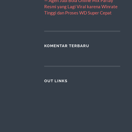
— Agen Judi Bola Online Mix Parlay
Resmi yang Lagi Viral karena Winrate
Tinggi dan Proses WD Super Cepat
KOMENTAR TERBARU
OUT LINKS