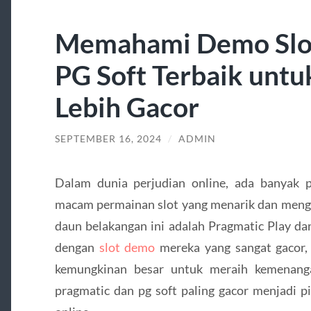
Memahami Demo Slot
PG Soft Terbaik unt
Lebih Gacor
SEPTEMBER 16, 2024
/
ADMIN
Dalam dunia perjudian online, ada banyak 
macam permainan slot yang menarik dan mengh
daun belakangan ini adalah Pragmatic Play dan
dengan
slot demo
mereka yang sangat gacor, 
kemungkinan besar untuk meraih kemenanga
pragmatic dan pg soft paling gacor menjadi p