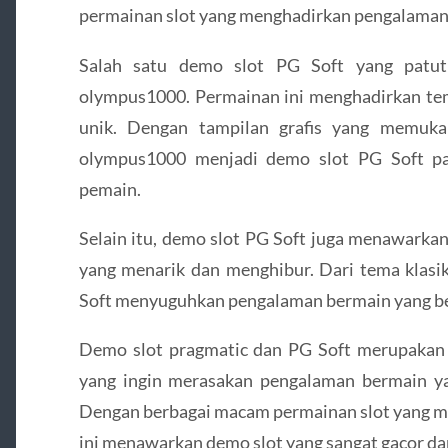
permainan slot yang menghadirkan pengalaman
Salah satu demo slot PG Soft yang patut
olympus1000. Permainan ini menghadirkan tem
unik. Dengan tampilan grafis yang memuka
olympus1000 menjadi demo slot PG Soft pal
pemain.
Selain itu, demo slot PG Soft juga menawarka
yang menarik dan menghibur. Dari tema klasi
Soft menyuguhkan pengalaman bermain yang b
Demo slot pragmatic dan PG Soft merupakan p
yang ingin merasakan pengalaman bermain y
Dengan berbagai macam permainan slot yang me
ini menawarkan demo slot yang sangat gacor da