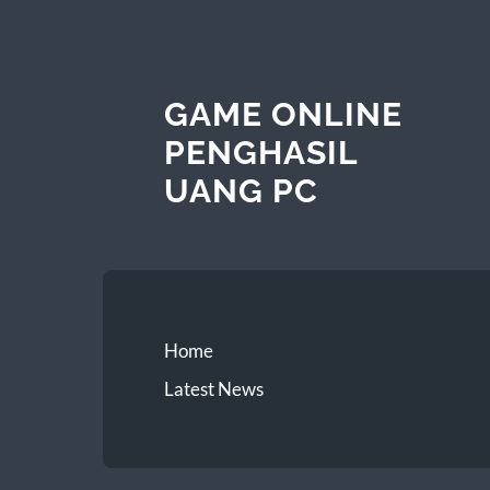
GAME ONLINE
PENGHASIL
UANG PC
Home
Latest News