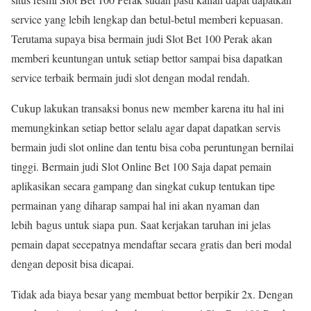
service yang lebih lengkap dan betul-betul memberi kepuasan.
Terutama supaya bisa bermain judi Slot Bet 100 Perak akan
memberi keuntungan untuk setiap bettor sampai bisa dapatkan
service terbaik bermain judi slot dengan modal rendah.
Cukup lakukan transaksi bonus new member karena itu hal ini
memungkinkan setiap bettor selalu agar dapat dapatkan servis
bermain judi slot online dan tentu bisa coba peruntungan bernilai
tinggi. Bermain judi Slot Online Bet 100 Saja dapat pemain
aplikasikan secara gampang dan singkat cukup tentukan tipe
permainan yang diharap sampai hal ini akan nyaman dan
lebih bagus untuk siapa pun. Saat kerjakan taruhan ini jelas
pemain dapat secepatnya mendaftar secara gratis dan beri modal
dengan deposit bisa dicapai.
Tidak ada biaya besar yang membuat bettor berpikir 2x. Dengan