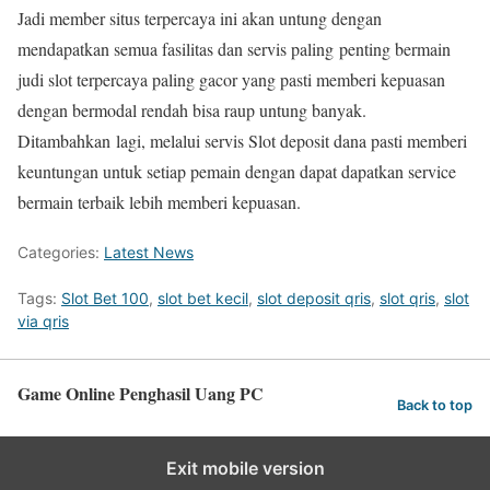
Jadi member situs terpercaya ini akan untung dengan
mendapatkan semua fasilitas dan servis paling penting bermain
judi slot terpercaya paling gacor yang pasti memberi kepuasan
dengan bermodal rendah bisa raup untung banyak.
Ditambahkan lagi, melalui servis Slot deposit dana pasti memberi
keuntungan untuk setiap pemain dengan dapat dapatkan service
bermain terbaik lebih memberi kepuasan.
Categories:
Latest News
Tags:
Slot Bet 100
,
slot bet kecil
,
slot deposit qris
,
slot qris
,
slot
via qris
Game Online Penghasil Uang PC
Back to top
Exit mobile version