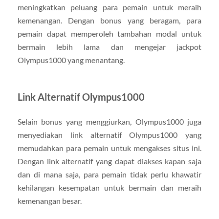
meningkatkan peluang para pemain untuk meraih
kemenangan. Dengan bonus yang beragam, para
pemain dapat memperoleh tambahan modal untuk
bermain lebih lama dan mengejar jackpot
Olympus1000 yang menantang.
Link Alternatif Olympus1000
Selain bonus yang menggiurkan, Olympus1000 juga
menyediakan link alternatif Olympus1000 yang
memudahkan para pemain untuk mengakses situs ini.
Dengan link alternatif yang dapat diakses kapan saja
dan di mana saja, para pemain tidak perlu khawatir
kehilangan kesempatan untuk bermain dan meraih
kemenangan besar.