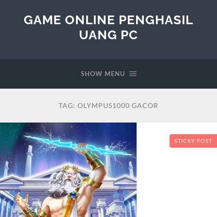
GAME ONLINE PENGHASIL
UANG PC
SHOW MENU
TAG:
OLYMPUS1000 GACOR
STICKY POST