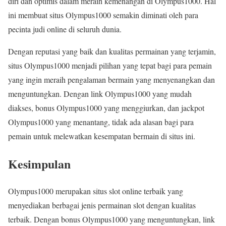
diri dan optimis dalam meraih kemenangan di Olympus1000. Hal
ini membuat situs Olympus1000 semakin diminati oleh para
pecinta judi online di seluruh dunia.
Dengan reputasi yang baik dan kualitas permainan yang terjamin,
situs Olympus1000 menjadi pilihan yang tepat bagi para pemain
yang ingin meraih pengalaman bermain yang menyenangkan dan
menguntungkan. Dengan link Olympus1000 yang mudah
diakses, bonus Olympus1000 yang menggiurkan, dan jackpot
Olympus1000 yang menantang, tidak ada alasan bagi para
pemain untuk melewatkan kesempatan bermain di situs ini.
Kesimpulan
Olympus1000 merupakan situs slot online terbaik yang
menyediakan berbagai jenis permainan slot dengan kualitas
terbaik. Dengan bonus Olympus1000 yang menguntungkan, link