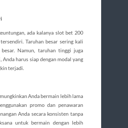
i
untungan, ada kalanya slot bet 200
tersendiri. Taruhan besar sering kali
 besar. Namun, taruhan tinggi juga
i, Anda harus siap dengan modal yang
in terjadi.
0 memungkinkan Anda bermain lebih lama
 menggunakan promo dan penawaran
enangan Anda secara konsisten tanpa
jaksana untuk bermain dengan lebih