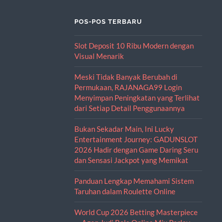
POS-POS TERBARU
Slot Deposit 10 Ribu Modern dengan
Visual Menarik
Meski Tidak Banyak Berubah di
Permukaan, RAJANAGA99 Login
Menyimpan Peningkatan yang Terlihat
dari Setiap Detail Penggunaannya
Bukan Sekadar Main, Ini Lucky
Entertainment Journey: GADUNSLOT
2026 Hadir dengan Game Daring Seru
dan Sensasi Jackpot yang Memikat
Panduan Lengkap Memahami Sistem
Taruhan dalam Roulette Online
World Cup 2026 Betting Masterpiece