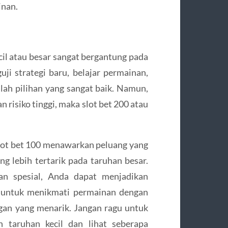
inan.
cil atau besar sangat bergantung pada
ji strategi baru, belajar permainan,
lah pilihan yang sangat baik. Namun,
 risiko tinggi, maka slot bet 200 atau
 slot bet 100 menawarkan peluang yang
ng lebih tertarik pada taruhan besar.
 spesial, Anda dapat menjadikan
tif untuk menikmati permainan dengan
gan yang menarik. Jangan ragu untuk
 taruhan kecil dan lihat seberapa