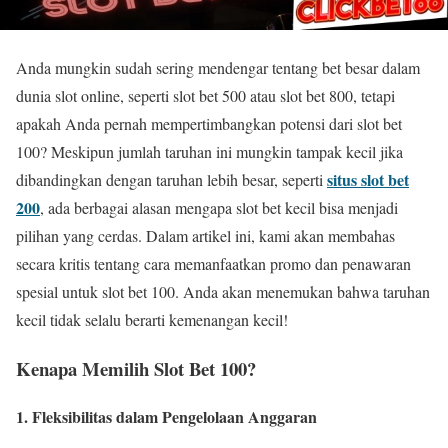
Anda mungkin sudah sering mendengar tentang bet besar dalam
dunia slot online, seperti slot bet 500 atau slot bet 800, tetapi
apakah Anda pernah mempertimbangkan potensi dari slot bet
100? Meskipun jumlah taruhan ini mungkin tampak kecil jika
situs slot bet
dibandingkan dengan taruhan lebih besar, seperti
200
, ada berbagai alasan mengapa slot bet kecil bisa menjadi
pilihan yang cerdas. Dalam artikel ini, kami akan membahas
secara kritis tentang cara memanfaatkan promo dan penawaran
spesial untuk slot bet 100. Anda akan menemukan bahwa taruhan
kecil tidak selalu berarti kemenangan kecil!
Kenapa Memilih Slot Bet 100?
1. Fleksibilitas dalam Pengelolaan Anggaran