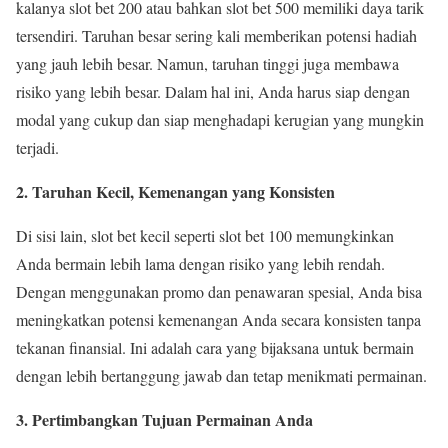
kalanya slot bet 200 atau bahkan slot bet 500 memiliki daya tarik
tersendiri. Taruhan besar sering kali memberikan potensi hadiah
yang jauh lebih besar. Namun, taruhan tinggi juga membawa
risiko yang lebih besar. Dalam hal ini, Anda harus siap dengan
modal yang cukup dan siap menghadapi kerugian yang mungkin
terjadi.
2. Taruhan Kecil, Kemenangan yang Konsisten
Di sisi lain, slot bet kecil seperti slot bet 100 memungkinkan
Anda bermain lebih lama dengan risiko yang lebih rendah.
Dengan menggunakan promo dan penawaran spesial, Anda bisa
meningkatkan potensi kemenangan Anda secara konsisten tanpa
tekanan finansial. Ini adalah cara yang bijaksana untuk bermain
dengan lebih bertanggung jawab dan tetap menikmati permainan.
3. Pertimbangkan Tujuan Permainan Anda