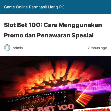
Game Online Penghasil Uang PC
Slot Bet 100: Cara Menggunakan
Promo dan Penawaran Spesial
admin
2 tahun ago