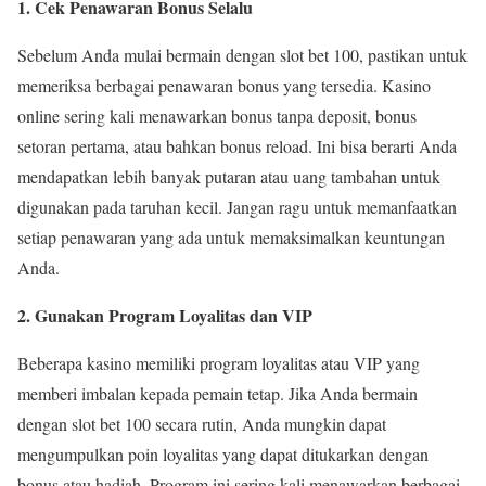
1. Cek Penawaran Bonus Selalu
Sebelum Anda mulai bermain dengan slot bet 100, pastikan untuk
memeriksa berbagai penawaran bonus yang tersedia. Kasino
online sering kali menawarkan bonus tanpa deposit, bonus
setoran pertama, atau bahkan bonus reload. Ini bisa berarti Anda
mendapatkan lebih banyak putaran atau uang tambahan untuk
digunakan pada taruhan kecil. Jangan ragu untuk memanfaatkan
setiap penawaran yang ada untuk memaksimalkan keuntungan
Anda.
2. Gunakan Program Loyalitas dan VIP
Beberapa kasino memiliki program loyalitas atau VIP yang
memberi imbalan kepada pemain tetap. Jika Anda bermain
dengan slot bet 100 secara rutin, Anda mungkin dapat
mengumpulkan poin loyalitas yang dapat ditukarkan dengan
bonus atau hadiah. Program ini sering kali menawarkan berbagai