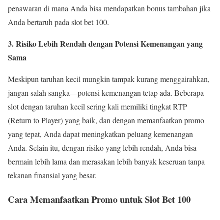
penawaran di mana Anda bisa mendapatkan bonus tambahan jika
Anda bertaruh pada slot bet 100.
3. Risiko Lebih Rendah dengan Potensi Kemenangan yang
Sama
Meskipun taruhan kecil mungkin tampak kurang menggairahkan,
jangan salah sangka—potensi kemenangan tetap ada. Beberapa
slot dengan taruhan kecil sering kali memiliki tingkat RTP
(Return to Player) yang baik, dan dengan memanfaatkan promo
yang tepat, Anda dapat meningkatkan peluang kemenangan
Anda. Selain itu, dengan risiko yang lebih rendah, Anda bisa
bermain lebih lama dan merasakan lebih banyak keseruan tanpa
tekanan finansial yang besar.
Cara Memanfaatkan Promo untuk Slot Bet 100