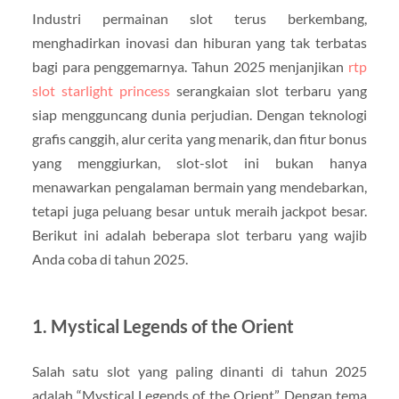
Industri permainan slot terus berkembang,
menghadirkan inovasi dan hiburan yang tak terbatas
bagi para penggemarnya. Tahun 2025 menjanjikan
rtp
slot starlight princess
serangkaian slot terbaru yang
siap mengguncang dunia perjudian. Dengan teknologi
grafis canggih, alur cerita yang menarik, dan fitur bonus
yang menggiurkan, slot-slot ini bukan hanya
menawarkan pengalaman bermain yang mendebarkan,
tetapi juga peluang besar untuk meraih jackpot besar.
Berikut ini adalah beberapa slot terbaru yang wajib
Anda coba di tahun 2025.
1.
Mystical Legends of the Orient
Salah satu slot yang paling dinanti di tahun 2025
adalah “Mystical Legends of the Orient”. Dengan tema