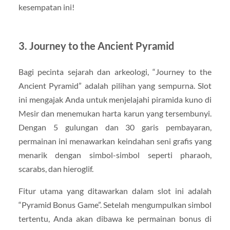
kesempatan ini!
3.
Journey to the Ancient Pyramid
Bagi pecinta sejarah dan arkeologi, “Journey to the
Ancient Pyramid” adalah pilihan yang sempurna. Slot
ini mengajak Anda untuk menjelajahi piramida kuno di
Mesir dan menemukan harta karun yang tersembunyi.
Dengan 5 gulungan dan 30 garis pembayaran,
permainan ini menawarkan keindahan seni grafis yang
menarik dengan simbol-simbol seperti pharaoh,
scarabs, dan hieroglif.
Fitur utama yang ditawarkan dalam slot ini adalah
“Pyramid Bonus Game”. Setelah mengumpulkan simbol
tertentu, Anda akan dibawa ke permainan bonus di