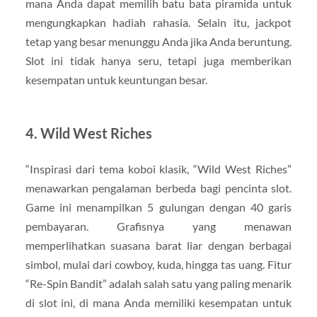
mana Anda dapat memilih batu bata piramida untuk
mengungkapkan hadiah rahasia. Selain itu, jackpot
tetap yang besar menunggu Anda jika Anda beruntung.
Slot ini tidak hanya seru, tetapi juga memberikan
kesempatan untuk keuntungan besar.
4.
Wild West Riches
“Inspirasi dari tema koboi klasik, “Wild West Riches”
menawarkan pengalaman berbeda bagi pencinta slot.
Game ini menampilkan 5 gulungan dengan 40 garis
pembayaran. Grafisnya yang menawan
memperlihatkan suasana barat liar dengan berbagai
simbol, mulai dari cowboy, kuda, hingga tas uang. Fitur
“Re-Spin Bandit” adalah salah satu yang paling menarik
di slot ini, di mana Anda memiliki kesempatan untuk