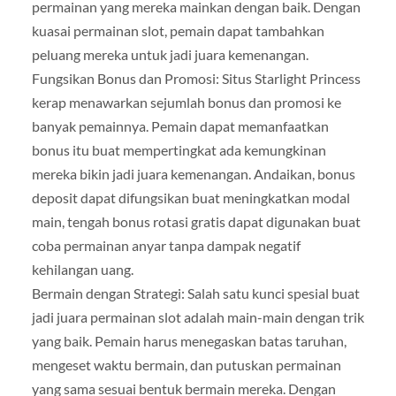
permainan yang mereka mainkan dengan baik. Dengan
kuasai permainan slot, pemain dapat tambahkan
peluang mereka untuk jadi juara kemenangan.
Fungsikan Bonus dan Promosi: Situs Starlight Princess
kerap menawarkan sejumlah bonus dan promosi ke
banyak pemainnya. Pemain dapat memanfaatkan
bonus itu buat mempertingkat ada kemungkinan
mereka bikin jadi juara kemenangan. Andaikan, bonus
deposit dapat difungsikan buat meningkatkan modal
main, tengah bonus rotasi gratis dapat digunakan buat
coba permainan anyar tanpa dampak negatif
kehilangan uang.
Bermain dengan Strategi: Salah satu kunci spesial buat
jadi juara permainan slot adalah main-main dengan trik
yang baik. Pemain harus menegaskan batas taruhan,
mengeset waktu bermain, dan putuskan permainan
yang sama sesuai bentuk bermain mereka. Dengan