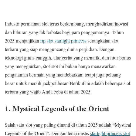
Industri permainan slot terus berkembang, menghadirkan inovasi
dan hiburan yang tak terbatas bagi para penggemarnya. Tahun
2025 menjanjikan
rtp slot starlight princess
serangkaian slot
terbaru yang siap mengguncang dunia perjudian. Dengan
teknologi grafis canggih, alur cerita yang menarik, dan fitur bonus
yang menggiurkan, slot-slot ini bukan hanya menawarkan
pengalaman bermain yang mendebarkan, tetapi juga peluang
besar untuk meraih jackpot besar. Berikut ini adalah beberapa slot
terbaru yang wajib Anda coba di tahun 2025.
1.
Mystical Legends of the Orient
Salah satu slot yang paling dinanti di tahun 2025 adalah “Mystical
Legends of the Orient”. Dengan tema mistis
starlight princess slot