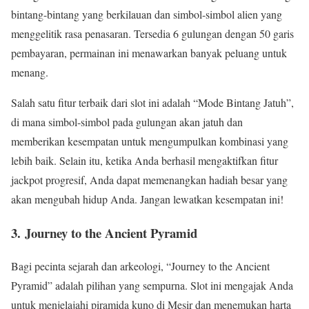
bintang-bintang yang berkilauan dan simbol-simbol alien yang
menggelitik rasa penasaran. Tersedia 6 gulungan dengan 50 garis
pembayaran, permainan ini menawarkan banyak peluang untuk
menang.
Salah satu fitur terbaik dari slot ini adalah “Mode Bintang Jatuh”,
di mana simbol-simbol pada gulungan akan jatuh dan
memberikan kesempatan untuk mengumpulkan kombinasi yang
lebih baik. Selain itu, ketika Anda berhasil mengaktifkan fitur
jackpot progresif, Anda dapat memenangkan hadiah besar yang
akan mengubah hidup Anda. Jangan lewatkan kesempatan ini!
3.
Journey to the Ancient Pyramid
Bagi pecinta sejarah dan arkeologi, “Journey to the Ancient
Pyramid” adalah pilihan yang sempurna. Slot ini mengajak Anda
untuk menjelajahi piramida kuno di Mesir dan menemukan harta