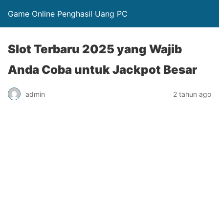
Game Online Penghasil Uang PC
Slot Terbaru 2025 yang Wajib
Anda Coba untuk Jackpot Besar
admin
2 tahun ago