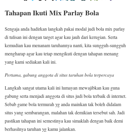
Tahapan Ikuti Mix Parlay Bola
Sengaja anda hadirkan langkah pakai modal judi bola mix parlay
di tulisan ini dengan target agar kau jauh dari kerugian. Serta
kemudian kau menanam taruhannya nanti, kita sungguh-sungguh
mengharap agar kau tetap mengikuti dengan tahapan menang
yang kami sediakan kali ini.
Pertama, gabung anggota di situs taruhan bola terpercaya
Langkah sangat utama kali ini lumayan mewajibkan kau guna
gabung serta menjadi anggota di situs judi bola terbaik di internet.
Sebab game bola termurah yg anda mainkan tak boleh didalam
situs yang sembarangan, malahan tak demikian tersebut sah. Jadi
pastikan tahapan ini semestinya kau simaklah dengan baik demi
berhasilnya taruhan yg kamu jalankan.