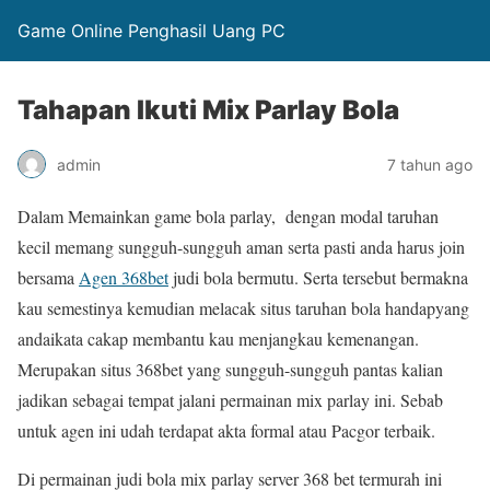
Game Online Penghasil Uang PC
Tahapan Ikuti Mix Parlay Bola
admin
7 tahun ago
Dalam Memainkan game bola parlay, dengan modal taruhan
kecil memang sungguh-sungguh aman serta pasti anda harus join
bersama
Agen 368bet
judi bola bermutu. Serta tersebut bermakna
kau semestinya kemudian melacak situs taruhan bola handapyang
andaikata cakap membantu kau menjangkau kemenangan.
Merupakan situs 368bet yang sungguh-sungguh pantas kalian
jadikan sebagai tempat jalani permainan mix parlay ini. Sebab
untuk agen ini udah terdapat akta formal atau Pacgor terbaik.
Di permainan judi bola mix parlay server 368 bet termurah ini