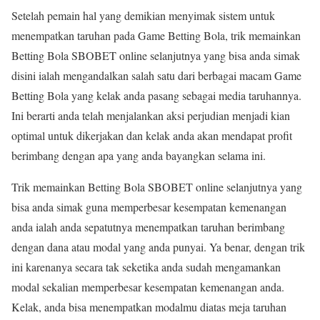
Setelah pemain hal yang demikian menyimak sistem untuk
menempatkan taruhan pada Game Betting Bola, trik memainkan
Betting Bola SBOBET online selanjutnya yang bisa anda simak
disini ialah mengandalkan salah satu dari berbagai macam Game
Betting Bola yang kelak anda pasang sebagai media taruhannya.
Ini berarti anda telah menjalankan aksi perjudian menjadi kian
optimal untuk dikerjakan dan kelak anda akan mendapat profit
berimbang dengan apa yang anda bayangkan selama ini.
Trik memainkan Betting Bola SBOBET online selanjutnya yang
bisa anda simak guna memperbesar kesempatan kemenangan
anda ialah anda sepatutnya menempatkan taruhan berimbang
dengan dana atau modal yang anda punyai. Ya benar, dengan trik
ini karenanya secara tak seketika anda sudah mengamankan
modal sekalian memperbesar kesempatan kemenangan anda.
Kelak, anda bisa menempatkan modalmu diatas meja taruhan