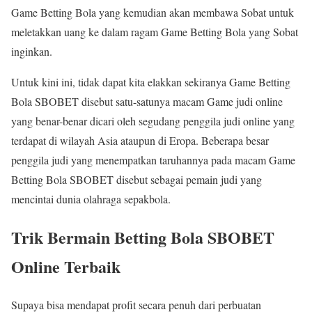
Game Betting Bola yang kemudian akan membawa Sobat untuk
meletakkan uang ke dalam ragam Game Betting Bola yang Sobat
inginkan.
Untuk kini ini, tidak dapat kita elakkan sekiranya Game Betting
Bola SBOBET disebut satu-satunya macam Game judi online
yang benar-benar dicari oleh segudang penggila judi online yang
terdapat di wilayah Asia ataupun di Eropa. Beberapa besar
penggila judi yang menempatkan taruhannya pada macam Game
Betting Bola SBOBET disebut sebagai pemain judi yang
mencintai dunia olahraga sepakbola.
Trik Bermain Betting Bola SBOBET
Online Terbaik
Supaya bisa mendapat profit secara penuh dari perbuatan