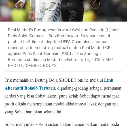
Real Madrid's Portuguese forward Cristiano Ronaldo (L) and
Paris Saint-Germain's Brazilian forward Neymar leave the
pitch at half-time during the UEFA Champions League
round of sixteen first leg football match Real Madrid CF
against Paris Saint-Germain (PSG) at the Santiago
Bernabeu stadium in Madrid on February 14, 2018. / AFP
PHOTO / GABRIEL BOUYS
Link
Trik memainkan Betting Bola SBOBET online melalui
Alternatif Bola88 Terbaru
, digadang-gadang sebagai perbuatan
cerdas yang bisa Sobat lakoni guna kelak Sobat dapat mendapat
profit dikala menempatkan modal didalamnya layak dengan apa
yang Sobat harapkan selama ini.
Sobat menyimak sistem-sistem dalam menempatkan modal pada