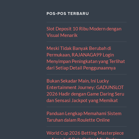
POS-POS TERBARU
Slot Deposit 10 Ribu Modern dengan
Visual Menarik
Meski Tidak Banyak Berubah di
Permukaan, RAJANAGA99 Login
Menyimpan Peningkatan yang Terlihat
dari Setiap Detail Penggunaannya
Bukan Sekadar Main, Ini Lucky
Entertainment Journey: GADUNSLOT
2026 Hadir dengan Game Daring Seru
dan Sensasi Jackpot yang Memikat
Panduan Lengkap Memahami Sistem
Taruhan dalam Roulette Online
World Cup 2026 Betting Masterpiece