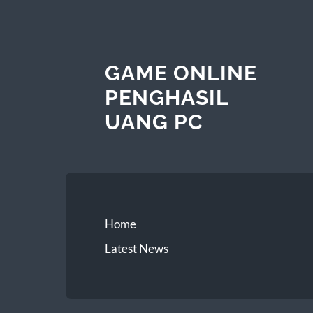
GAME ONLINE
PENGHASIL
UANG PC
Home
Latest News