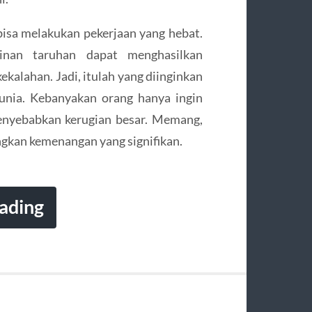
isa melakukan pekerjaan yang hebat.
inan taruhan dapat menghasilkan
kalahan. Jadi, itulah yang diinginkan
unia. Kebanyakan orang hanya ingin
enyebabkan kerugian besar. Memang,
gkan kemenangan yang signifikan.
ading