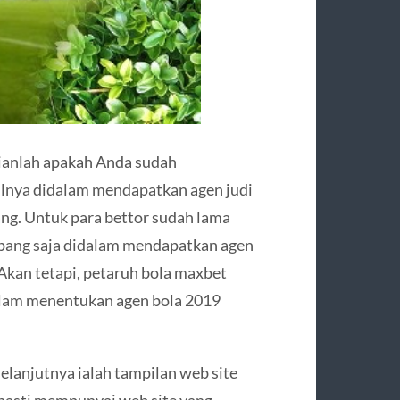
kianlah apakah Anda sudah
lnya didalam mendapatkan agen judi
ng. Untuk para bettor sudah lama
mpang saja didalam mendapatkan agen
 Akan tetapi, petaruh bola maxbet
dalam menentukan agen bola 2019
anjutnya ialah tampilan web site
 pasti mempunyai web site yang