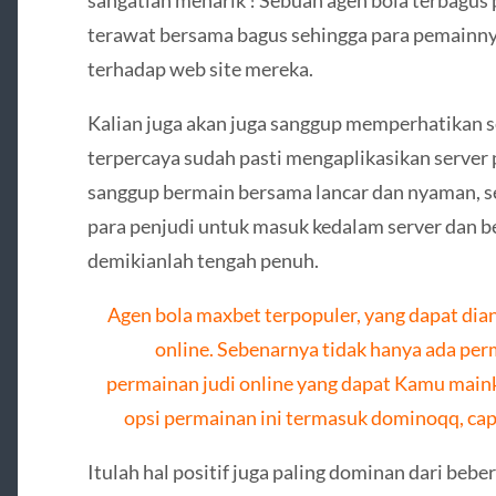
terawat bersama bagus sehingga para pemainn
terhadap web site mereka.
Kalian juga akan juga sanggup memperhatikan s
terpercaya sudah pasti mengaplikasikan server
sanggup bermain bersama lancar dan nyaman, 
para penjudi untuk masuk kedalam server dan b
demikianlah tengah penuh.
Agen bola maxbet terpopuler, yang dapat dia
online. Sebenarnya tidak hanya ada perm
permainan judi online yang dapat Kamu maink
opsi permainan ini termasuk dominoqq, cap
Itulah hal positif juga paling dominan dari bebe