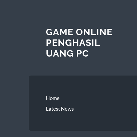
GAME ONLINE
PENGHASIL
UANG PC
Home
Latest News