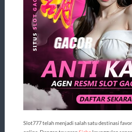
Slot777 telah menjadi salah satu destinasi favo
online. Dengan tawaran
Sicbo
keunggulan sepert