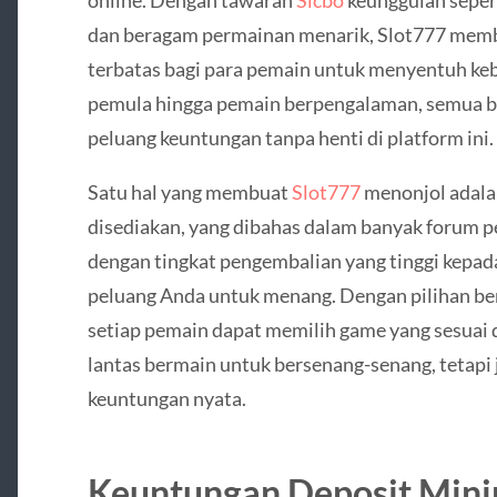
dan beragam permainan menarik, Slot777 memb
terbatas bagi para pemain untuk menyentuh ke
pemula hingga pemain berpengalaman, semua b
peluang keuntungan tanpa henti di platform ini.
Satu hal yang membuat
Slot777
menonjol adalah
disediakan, yang dibahas dalam banyak forum p
dengan tingkat pengembalian yang tinggi kepad
peluang Anda untuk menang. Dengan pilihan be
setiap pemain dapat memilih game yang sesuai 
lantas bermain untuk bersenang-senang, tetap
keuntungan nyata.
Keuntungan Deposit Mini