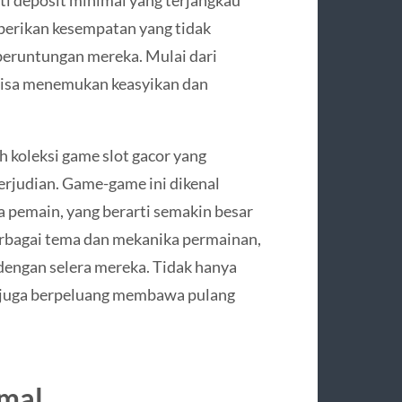
erikan kesempatan yang tidak
beruntungan mereka. Mulai dari
isa menemukan keasyikan dan
 koleksi game slot gacor yang
erjudian. Game-game ini dikenal
a pemain, yang berarti semakin besar
rbagai tema dan mekanika permainan,
dengan selera mereka. Tidak hanya
i juga berpeluang membawa pulang
mal