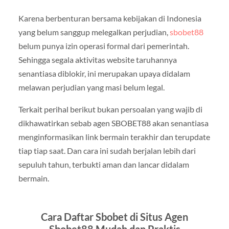
Karena berbenturan bersama kebijakan di Indonesia
yang belum sanggup melegalkan perjudian,
sbobet88
belum punya izin operasi formal dari pemerintah.
Sehingga segala aktivitas website taruhannya
senantiasa diblokir, ini merupakan upaya didalam
melawan perjudian yang masi belum legal.
Terkait perihal berikut bukan persoalan yang wajib di
dikhawatirkan sebab agen SBOBET88 akan senantiasa
menginformasikan link bermain terakhir dan terupdate
tiap tiap saat. Dan cara ini sudah berjalan lebih dari
sepuluh tahun, terbukti aman dan lancar didalam
bermain.
Cara Daftar Sbobet di Situs Agen
Sbobet88 Mudah dan Praktis