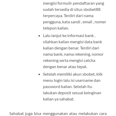
mengisi formulir pendaftaran yang
sudah tersedia di situs sbobet88
terpercaya. Terdiri dari nama
pengguna, kata sandi , email , nomer
telepon kalian.
Lalu lanjut ke informasi bank ,
silahkan kalian mengisi data bank
kalian dengan benar. Terdiri dari
nama bank, nama rekening, nomor
rekening serta mengisi catcha
dengan benar atau tepat.
Setelah memiliki akun sbobet, klik
menu login lalu isi username dan
password kalian. Setelah itu
lakukan deposit sesuai keinginan
kalian ya sahabat.
Sahabat juga bisa menggunakan atau melakukan cara