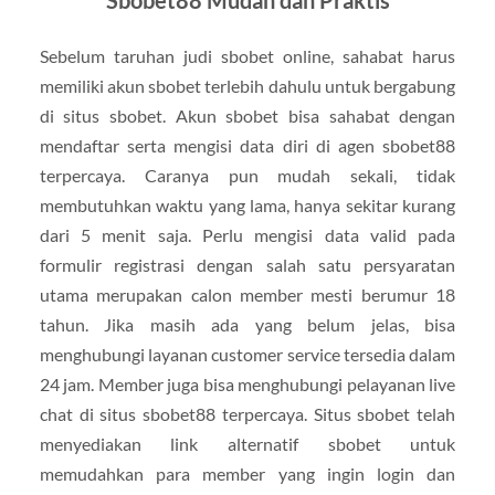
Sebelum taruhan judi sbobet online, sahabat harus
memiliki akun sbobet terlebih dahulu untuk bergabung
di situs sbobet. Akun sbobet bisa sahabat dengan
mendaftar serta mengisi data diri di agen sbobet88
terpercaya. Caranya pun mudah sekali, tidak
membutuhkan waktu yang lama, hanya sekitar kurang
dari 5 menit saja. Perlu mengisi data valid pada
formulir registrasi dengan salah satu persyaratan
utama merupakan calon member mesti berumur 18
tahun. Jika masih ada yang belum jelas, bisa
menghubungi layanan customer service tersedia dalam
24 jam. Member juga bisa menghubungi pelayanan live
chat di situs sbobet88 terpercaya. Situs sbobet telah
menyediakan link alternatif sbobet untuk
memudahkan para member yang ingin login dan